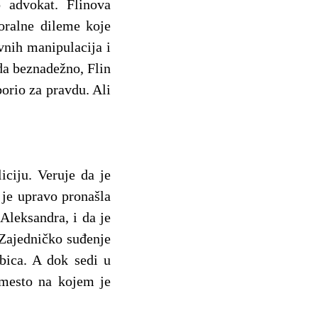
o advokat. Flinova
oralne dileme koje
vnih manipulacija i
da beznadežno, Flin
borio za pravdu. Ali
ciju. Veruje da je
o je upravo pronašla
 Aleksandra, i da je
 Zajedničko suđenje
bica. A dok sedi u
e mesto na kojem je