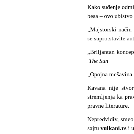
Kako suđenje odmič
besa – ovo ubistvo 
„Majstorski način 
se suprotstavite a
„Briljantan koncep
The Sun
„Opojna mešavina b
Kavana nije stvor
stremljenja ka prav
pravne literature.
Nepredvidiv, smeo i
sajtu
vulkani.rs
i 