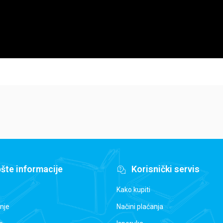
šte informacije
Korisnički servis
Kako kupiti
nje
Načini plaćanja