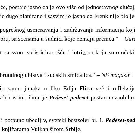
e, postaje jasno da je ovo više od jednostavnog slučaj
je dugo planirano i sasvim je jasno da Frenk nije bio jed
pogrešnog usmeravanja i zadržavanja informacija koji
utoru, sa scenama u sudnici koje nemaju premca.“ –
Gar
t sa svom sofisticiranošću i intrigom koju smo oček
rutalnog ubistva i sudskih smicalica.“ –
NB magazin
io samo junaka u liku Edija Flina već i refleksij
di i istini, čime je
Pedeset-pedeset
postao nezaobila
 potpuno ubedljiv, svetski bestseler br. 1.
Pedeset-ped
u knjižarama Vulkan širom Srbije.