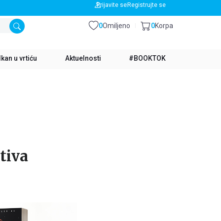
BESPLATNA DOSTAVA ZA IZNOS PREKO 3500 RSD
Prijavite se
Registrujte se
0
Omiljeno
0
Korpa
kan u vrtiću
Aktuelnosti
#BOOKTOK
tiva