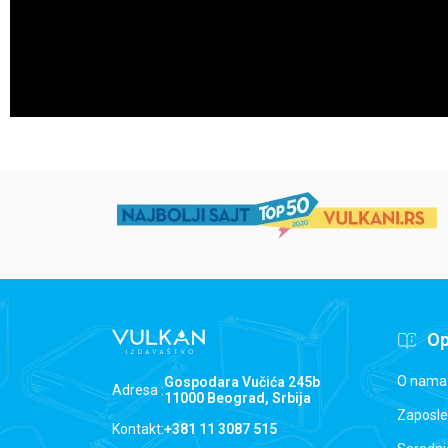
Op
O nama
Gospodara Vučića 245b
Adresa :
11000 Beograd, Srbija
Zaposle
Kontakt:
+381 11 3087 515