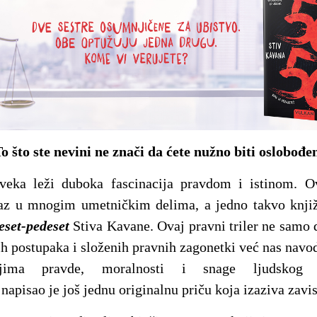
o što ste nevini ne znači da ćete nužno biti oslobođe
eka leži duboka fascinacija pravdom i istinom. O
raz u mnogim umetničkim delima, a jedno takvo knjiž
eset-pedeset
Stiva Kavane. Ovaj pravni triler ne samo d
h postupaka i složenih pravnih zagonetki već nas navo
anjima pravde, moralnosti i snage ljudskog k
napisao je još jednu originalnu priču koja izaziva zavis