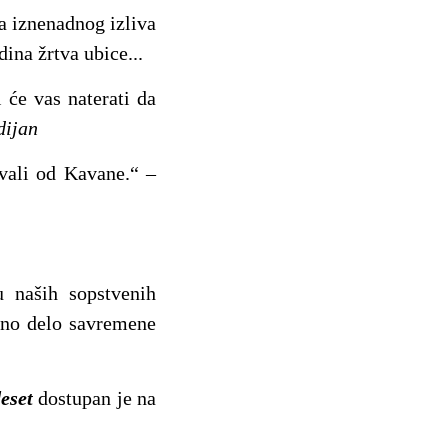
a iznenadnog izliva
ina žrtva ubice...
 će vas naterati da
dijan
ivali od Kavane.“ –
u naših sopstvenih
zno delo savremene
eset
dostupan je na