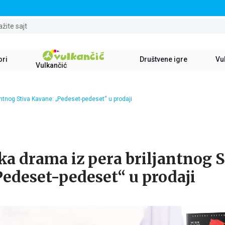
STALNI POPUST OD 15% NA SVE NASLOVE
ažite sajt
ori
Društvene igre
Vul
Vulkančić
ntnog Stiva Kavane: „Pedeset-pedeset“ u prodaji
a drama iz pera briljantnog S
edeset-pedeset“ u prodaji