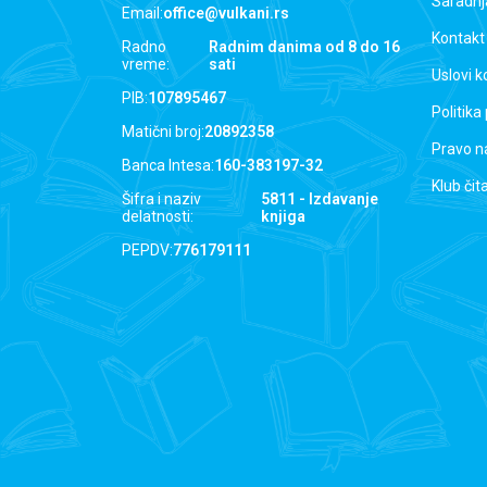
Saradnj
Email:
office@vulkani.rs
Kontakt
Radno
Radnim danima od 8 do 16
vreme:
sati
Uslovi k
PIB:
107895467
Politika
Matični broj:
20892358
Pravo n
Banca Intesa:
160-383197-32
Klub čit
Šifra i naziv
5811 - Izdavanje
delatnosti:
knjiga
PEPDV:
776179111