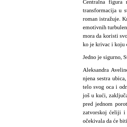
Centralna figura 
transformacija u 
roman istražuje. K
emotivnih turbulen
mora da koristi svo
ko je krivac i koju
Jedno je sigurno, S
Aleksandra Avelin
njena sestra ubica,
telo svog oca i odm
još u kući, zaklju
pred jednom porot
zatvorskoj ćeliji 
očekivala da će biti