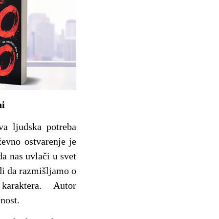
ni
va ljudska potreba
evno ostvarenje je
a nas uvlači u svet
di da razmišljamo o
araktera. Autor
nost.