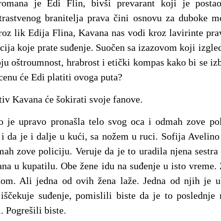
romana je Edi Flin, bivši prevarant koji je posta
strastvenog branitelja prava čini osnovu za duboke m
roz lik Edija Flina, Kavana nas vodi kroz lavirinte pra
cija koje prate suđenje. Suočen sa izazovom koji izgle
ju oštroumnost, hrabrost i etički kompas kako bi se iz
 cenu će Edi platiti ovoga puta?
tiv Kavana će šokirati svoje fanove.
o je upravo pronašla telo svog oca i odmah zove poli
 i da je i dalje u kući, sa nožem u ruci. Sofija Avelin
ah zove policiju. Veruje da je to uradila njena sestra
čana u kupatilu. Obe žene idu na suđenje u isto vreme.
om. Ali jedna od ovih žena laže. Jedna od njih je u
i iščekuje suđenje, pomislili biste da je to poslednj
. Pogrešili biste.