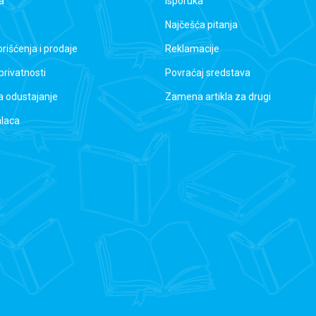
a
Isporuka
Najčešća pitanja
orišćenja i prodaje
Reklamacije
 privatnosti
Povraćaj sredstava
a odustajanje
Zamena artikla za drugi
alaca