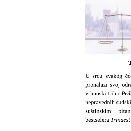
T
U srcu svakog čov
pronalazi svoj od
vrhunski triler
Ped
nepravednih sudski
suštinskim pit
bestselera
Trinaest