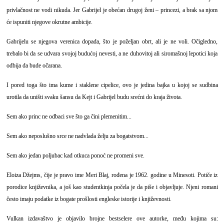
privlačnost ne vodi nikuda. Jer Gabrijel je obećan drugoj ženi – princezi, a brak sa njom
će ispuniti njegove okrutne ambicije.
Gabrijelu se njegova verenica dopada, što je poželjan obrt, ali je ne voli. Očigledno,
trebalo bi da se udvara svojoj budućoj nevesti, a ne duhovitoj ali siromašnoj lepotici koja
odbija da bude očarana.
I pored toga što ima kume i staklene cipelice, ovo je jedina bajka u kojoj se sudbina
urotila da uništi svaku šansu da Kejt i Gabrijel budu srećni do kraja života.
Sem ako princ ne odbaci sve što ga čini plemenitim...
Sem ako neposlušno srce ne nadvlada želju za bogatstvom...
Sem ako jedan poljubac kad otkuca ponoć ne promeni sve.
Eloiza Džejms, čije je pravo ime Meri Blaj, rođena je 1962. godine u Minesoti. Potiče iz
porodice književnika, a još kao studentkinja počela je da piše i objavljuje. Njeni romani
često imaju podatke iz bogate prošlosti engleske istorije i književnosti.
Vulkan izdavaštvo je objavilo brojne bestselere ove autorke, među kojima su: