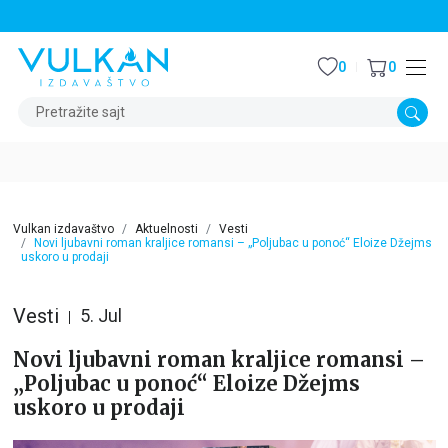
STALNI POPUST OD 15% NA SVE NASLOVE
0
0
Pretražite sajt
Vulkan izdavaštvo
Aktuelnosti
Vesti
Novi ljubavni roman kraljice romansi – „Poljubac u ponoć“ Eloize Džejms
uskoro u prodaji
Vesti
5. Jul
Novi ljubavni roman kraljice romansi –
„Poljubac u ponoć“ Eloize Džejms
uskoro u prodaji