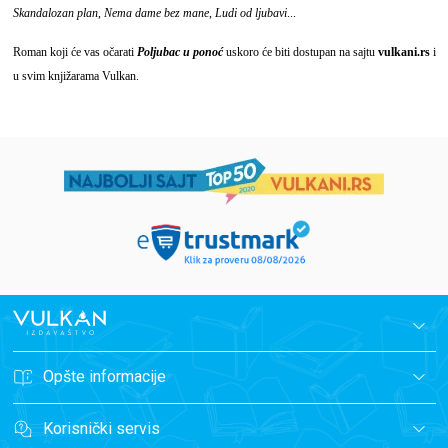
Skandalozan plan
,
Nema dame bez mane
,
Ludi od ljubavi
...
Roman koji će vas očarati
Poljubac u ponoć
uskoro će biti dostupan na sajtu
vulkani.rs
i
u svim knjižarama Vulkan.
Opšte informacije
Korisnički servis