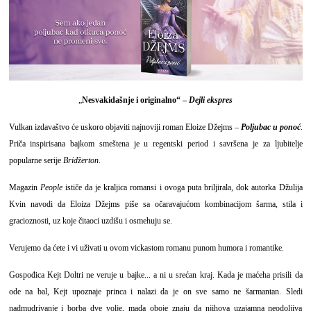
„
Nesvakidašnje i originalno“ –
Dejli ekspres
Vulkan izdavaštvo će uskoro objaviti najnoviji roman Eloize Džejms –
Poljubac u ponoć
.
Priča inspirisana bajkom smeštena je u regentski period i savršena je za ljubitelje
popularne serije
Bridžerton
.
Magazin
People
ističe da je kraljica romansi i ovoga puta briljirala, dok autorka Džulija
Kvin navodi da Eloiza Džejms piše sa očaravajućom kombinacijom šarma, stila i
gracioznosti, uz koje čitaoci uzdišu i osmehuju se.
Verujemo da ćete i vi uživati u ovom vickastom romanu punom humora i romantike.
Gospođica Kejt Doltri ne veruje u bajke... a ni u srećan kraj. Kada je maćeha prisili da
ode na bal, Kejt upoznaje princa i nalazi da je on sve samo ne šarmantan. Sledi
nadmudrivanje i borba dve volje, mada oboje znaju da njihova uzajamna neodoljiva