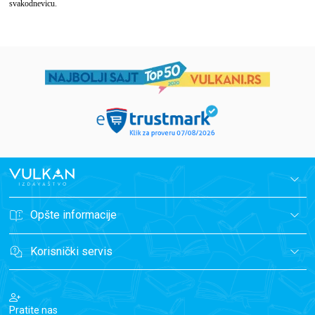
svakodnevicu.
Opšte informacije
Korisnički servis
Pratite nas