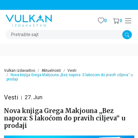
STALNI POPUST OD 15% NA SVE NASLOVE
0
0
Pretražite sajt
Vulkan izdavaštvo
Aktuelnosti
Vesti
Nova knjiga Grega Makjouna „Bez napora: S lakoćom do pravih ciljeva“ u
prodaji
Vesti
27. Jun
Nova knjiga Grega Makjouna „Bez
napora: S lakoćom do pravih ciljeva“ u
prodaji