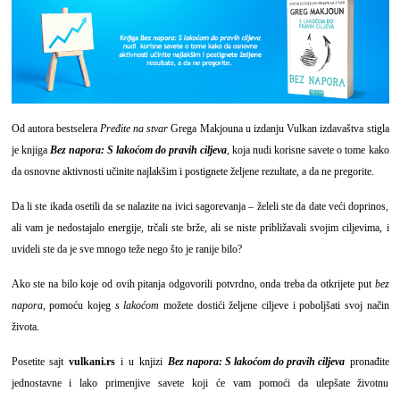
Od autora bestselera
Pređite na stvar
Grega Makjouna u izdanju Vulkan izdavaštva stigla
je knjiga
Bez napora: S lakoćom do pravih ciljeva
, koja
nudi korisne savete o tome kako
da osnovne aktivnosti učinite najlakšim i postignete željene rezultate, a da ne pregorite.
Da li ste ikada osetili da se nalazite na ivici sagorevanja – želeli ste da date veći doprinos,
ali vam je nedostajalo energije, trčali ste brže, ali se niste približavali svojim ciljevima, i
uvideli ste da je sve mnogo teže nego što je ranije bilo?
Ako ste na bilo koje od ovih pitanja odgovorili potvrdno, onda treba da otkrijete put
bez
napora
, pomoću kojeg
s lakoćom
možete dostići željene ciljeve i poboljšati svoj način
života.
Posetite sajt
vulkani.rs
i u knjizi
Bez napora: S lakoćom do pravih ciljeva
pronađite
jednostavne i lako primenjive savete koji će vam pomoći da ulepšate životnu