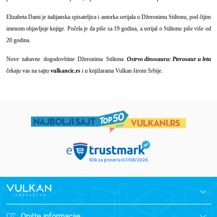
Elizabeta Dami je italijanska spisateljica i autorka serijala o Džeronimu Stiltonu, pod čijim
imenom objavljuje knjige. Počela je da piše sa 19 godina, a serijal o Stiltonu piše više od
20 godina.
Nove zabavne dogodovštine Džeronima Stiltona
Ostrvo dinosaura: Pterosaur u letu
čekaju vas na sajtu
vulkancic.rs
i u knjižarama Vulkan širom Srbije.
Opšte informacije