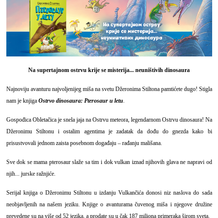
Na supertajnom ostrvu krije se misterija... neuništivih dinosaura
Najnoviju avanturu najvoljenijeg miša na svetu Džeronima Stiltona pamtićete dugo! Stigla
nam je knjiga
Ostrvo dinosaura: Pterosaur u letu
.
Gospođica Obletačica je snela jaja na Ostrvu meteora, legendarnom Ostrvu dinosaura! Na
Džeronimu Stiltonu i ostalim agentima je zadatak da dođu do gnezda kako bi
prisustvovali jednom zaista posebnom događaju – rađanju mališana.
Sve dok se mama pterosaur slaže sa tim i dok vulkan iznad njihovih glava ne napravi od
njih... jurske ražnjiće.
Serijal knjiga o Džeronimu Stiltonu u izdanju Vulkančića donosi niz naslova do sada
neobjavljenih na našem jeziku. Knjige o avanturama čuvenog miša i njegove družine
prevedene su na više od 52 jezika, a prodate su u čak 187 miliona primeraka širom sveta.