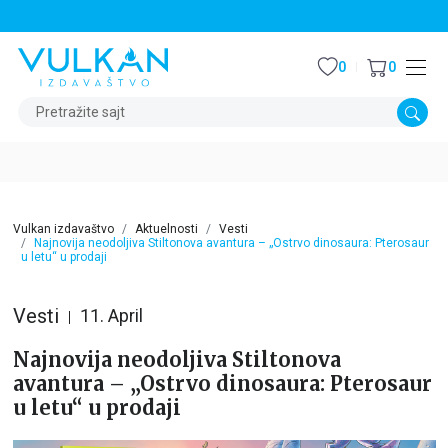
STALNI POPUST OD 15% NA SVE NASLOVE
0
0
Pretražite sajt
Vulkan izdavaštvo
Aktuelnosti
Vesti
Najnovija neodoljiva Stiltonova avantura – „Ostrvo dinosaura: Pterosaur
u letu“ u prodaji
Vesti
11. April
Najnovija neodoljiva Stiltonova
avantura – „Ostrvo dinosaura: Pterosaur
u letu“ u prodaji