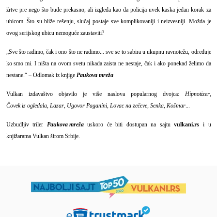
žrtve pre nego što bude prekasno, ali izgleda kao da policija uvek kaska jedan korak za
ubicom. Što su bliže rešenju, slučaj postaje sve komplikovaniji i neizvesniji. Možda je
ovog serijskog ubicu nemoguće zaustaviti?
„Sve što radimo, čak i ono što ne radimo... sve se to sabira u ukupnu ravnotežu, određuje
ko smo mi. I ništa na ovom svetu nikada zaista ne nestaje, čak i ako ponekad želimo da
nestane.“ – Odlomak iz knjige
Paukova mreža
Vulkan izdavaštvo objavilo je više naslova popularnog dvojca:
Hipnotizer
,
Čovek iz ogledala
,
Lazar
,
Ugovor Paganini
,
Lovac na zečeve
,
Senka
,
Košmar
...
Uzbudljiv triler
Paukova mreža
uskoro će biti dostupan na sajtu
vulkani.rs
i u
knjižarama Vulkan širom Srbije.