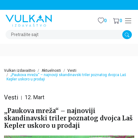
STALNI POPUST OD 15% NA SVE NASLOVE
0
0
Pretražite sajt
Vulkan izdavaštvo
Aktuelnosti
Vesti
„Paukova mreža“ – najnoviji skandinavski triler poznatog dvojca Laš
Kepler uskoro u prodaji
Vesti
12. Mart
„Paukova mreža“ – najnoviji
skandinavski triler poznatog dvojca Laš
Kepler uskoro u prodaji