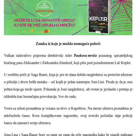
Zamka iz koje je možda nemoguće pobeći
Vulkan izdavaštvo priprema detektivski triler
Paukova mreža
poznatog spisateljskog
bračnog para Aleksandre i Aleksandra Ahndoril, koji pišu pod pseudonimom Laš Kepler.
U središtu priče je Saga Bauer, koja je pre tri dana dobila razglednicu sa pretećim tekstom
o pištolju i devet belih metaka – od kojih je jedan namenjen Joni Lini. Pisalo je da je ona
jedina koja ga može spasti. Pokazala je Joni razglednicu, ali vreme je prolazilo i pretnja je
izbledela kao beznačajna provokacija. Sve do sada.
Vreća sa telom pronađena je vezana za drvo u Kapelšeru. Na mestu ubistva pronađena je
mlečnobela čaura. Kroz komplikovane zagonetke, ovaj zverski počinilac daje policiji
šansu da zaustavi seriju ubistava.
Jona Lina i Saga Bauer bore se rame uz rame da reše zagonetku kako bi spasili izabrane