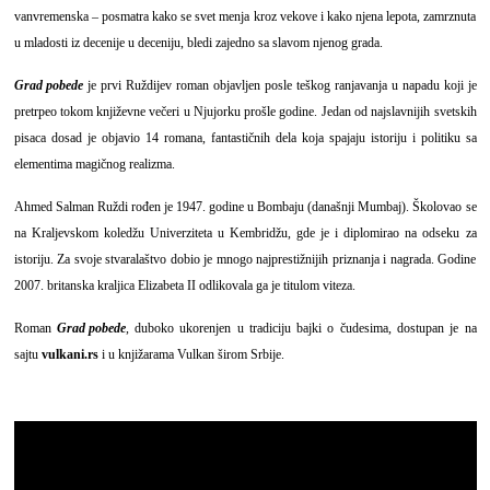
vanvremenska – posmatra kako se svet menja kroz vekove i kako njena lepota, zamrznuta
u mladosti iz decenije u deceniju, bledi zajedno sa slavom njenog grada.
Grad pobede
je prvi Ruždijev roman objavljen posle teškog ranjavanja u napadu koji je
pretrpeo tokom književne večeri u Njujorku prošle godine. Jedan od najslavnijih svetskih
pisaca dosad je objavio 14 romana, fantastičnih dela koja spajaju istoriju i politiku sa
elementima magičnog realizma.
Ahmed Salman Ruždi
rođen je 1947. godine u Bombaju (današnji Mumbaj). Školovao se
na Kraljevskom koledžu Univerziteta u Kembridžu, gde je i diplomirao na odseku za
istoriju. Za svoje stvaralaštvo dobio je mnogo najprestižnijih priznanja i nagrada. Godine
2007. britanska kraljica Elizabeta II odlikovala ga je titulom viteza.
Roman
Grad pobede
, duboko ukorenjen u tradiciju bajki o čudesima, dostupan je na
sajtu
vulkani.rs
i u knjižarama Vulkan širom Srbije.