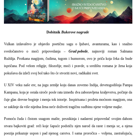
Dobitnik
Bukerove nagrade
Vulkan izdavaštvo je objavilo poetičnu sagu o ljubavi, avanturama, kao i snažno
svedočanstvo o moći pripovedanja –
Grad pobede
, najnoviji roman Salmana
Ruždija. Protkana magijom, čudima, tugom i humorom, ovo je priča koja čeka da bude
ispričana. Pod velom religije, filozofije, moći i pravde, u središtu romana je žena koja
pokušava da izleči svoj bol tako što će stvoriti novi, radikalni svet.
U XIV veku naše ere, na jugu zemlje koju danas zovemo Indija, devetogodišnja Pampa
Kampana, koja je ostala siroče posle rata između dva zaboravljena kraljevstva, počinje da
čuje glas drevne boginje i menja tok istorije. Inspirisana i prožeta moćnom magijom, ona
se zaklinje da više nijedna žena neće doživeti tragičnu sudbinu njene voljene majke.
Pomoću čuda i čistom snagom mašte, pesnikinja i nadareni pripovedač svojim dahom
stvara bajkoviti grad: reči koje šapuće podstiču njen narod da raste i menja se, a njena
poezija prikazuje uspon i pad njenog carstva. I sama proročica – voljena, zastrašujuća,