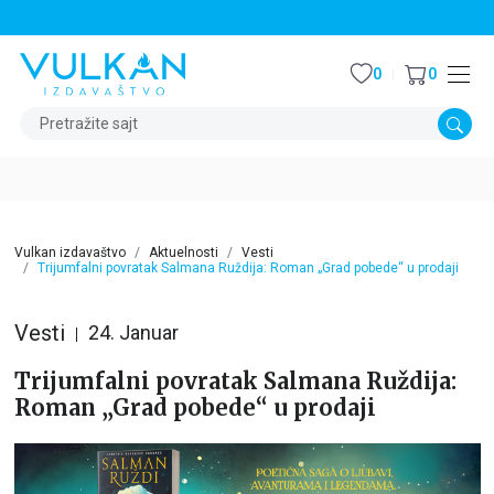
STALNI POPUST OD 15% NA SVE NASLOVE
0
0
Pretražite sajt
Vulkan izdavaštvo
Aktuelnosti
Vesti
Trijumfalni povratak Salmana Ruždija: Roman „Grad pobede“ u prodaji
Vesti
24. Januar
Trijumfalni povratak Salmana Ruždija:
Roman „Grad pobede“ u prodaji