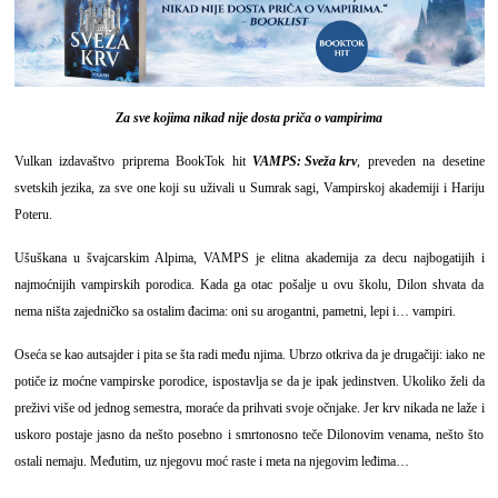
Za sve kojima nikad nije dosta priča o vampirima
Vulkan izdavaštvo priprema BookTok hit
VAMPS: Sveža krv
, preveden na desetine
svetskih jezika, za sve one koji su uživali u Sumrak sagi, Vampirskoj akademiji i Hariju
Poteru.
Ušuškana u švajcarskim Alpima, VAMPS je elitna akademija za decu najbogatijih i
najmoćnijih vampirskih porodica. Kada ga otac pošalje u ovu školu, Dilon shvata da
nema ništa zajedničko sa ostalim đacima: oni su arogantni, pametni, lepi i… vampiri.
Oseća se kao autsajder i pita se šta radi među njima. Ubrzo otkriva da je drugačiji: iako ne
potiče iz moćne vampirske porodice, ispostavlja se da je ipak jedinstven. Ukoliko želi da
preživi više od jednog semestra, moraće da prihvati svoje očnjake. Jer krv nikada ne laže i
uskoro postaje jasno da nešto posebno i smrtonosno teče Dilonovim venama, nešto što
ostali nemaju. Međutim, uz njegovu moć raste i meta na njegovim leđima…