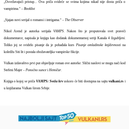
„Osvežavajući pristup... Ova priča svideće se svima kojima nikad nije dosta priča o
vampirima.“ –
Booklist
„Sjajan novi serijal o romansi i intrigama.“ –
The Observer
Nikol Arend je autorka serijala
VAMPS
. Nakon što je proputovala svet praveći
dokumentarce, napisala je knjigu kao dodatak dokumentarnoj seriji Kanala 4
Izgubljeni
.
Toliko joj se svidelo pisanje da je pohađala kurs
Pisanje omladinske književnosti
na
koledžu Siti lit i postala obožavateljka vampirske fikcije.
Vulkan izdavaštvo prvi put objavljuje roman ove autorke. Slični naslovi se mogu naći kod
Stefeni Majer –
Ponoćno sunce
i
Hemičar
.
Knjiga o kojoj se priča
VAMPS: Sveža krv
uskoro će biti dostupna na sajtu
vulkani.rs
i
u knjižarama Vulkan širom Srbije.