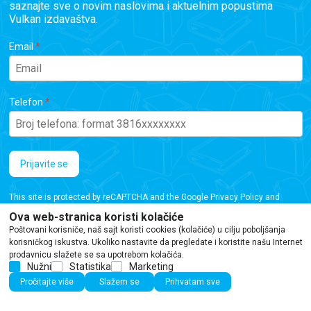
saznajte sve o novim naslovima i aktuelnim popustima
Vulkan izdavaštva.
Email
Telefon
Prijavite se
This site is protected by reCAPTCHA and the Google
Privacy Policy
and
Terms of Service
apply.
Ova web-stranica koristi kolačiće
Poštovani korisniče, naš sajt koristi cookies (kolačiće) u cilju poboljšanja
korisničkog iskustva. Ukoliko nastavite da pregledate i koristite našu Internet
prodavnicu slažete se sa upotrebom kolačića.
Nužni
Statistika
Marketing
Iako se trudimo da budemo tačni, informacije na ovoj veb stranici mogu sadržati
Pročitajte više
Slažem se
Prihvatam sve
greške ili propuste. Preporučujemo da proverite podatke pre kupovine.
©2026
www.vulkani.rs
Powered by
NB SOFT
Sva prava zadržana.