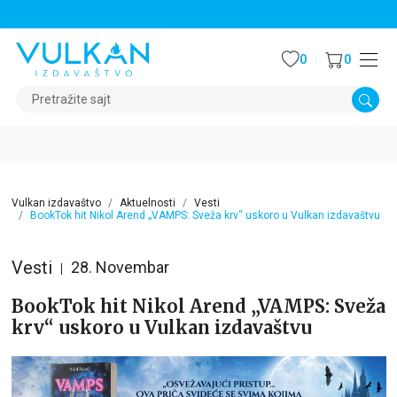
STALNI POPUST OD 15% NA SVE NASLOVE
0
0
Pretražite sajt
Vulkan izdavaštvo
Aktuelnosti
Vesti
BookTok hit Nikol Arend „VAMPS: Sveža krv“ uskoro u Vulkan izdavaštvu
Vesti
28. Novembar
BookTok hit Nikol Arend „VAMPS: Sveža
krv“ uskoro u Vulkan izdavaštvu