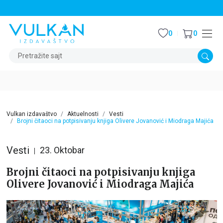
STALNI POPUST OD 15% NA SVE NASLOVE
0
0
Pretražite sajt
Vulkan izdavaštvo
Aktuelnosti
Vesti
Brojni čitaoci na potpisivanju knjiga Olivere Jovanović i Miodraga Majića
Vesti
23. Oktobar
Brojni čitaoci na potpisivanju knjiga
Olivere Jovanović i Miodraga Majića