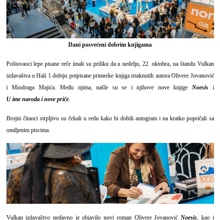
Dani posvećeni dobrim knjigama
Poštovaoci lepe pisane reče imali su priliku da u nedelju, 22. oktobra, na štandu Vulkan
izdavaštva u Hali 1 dobiju potpisane primerke knjiga istaknutih autora Olivere Jovanović
i Miodraga Majića. Među njima, našle su se i njihove nove knjige
Noesis
i
U ime naroda i nove priče
.
Brojni čitaoci strpljivo su čekali u redu kako bi dobili autogram i na kratko popričali sa
omiljenim piscima.
Vulkan izdavaštvo nedavno je objavilo novi roman Olivere Jovanović
Noesis
, kao i