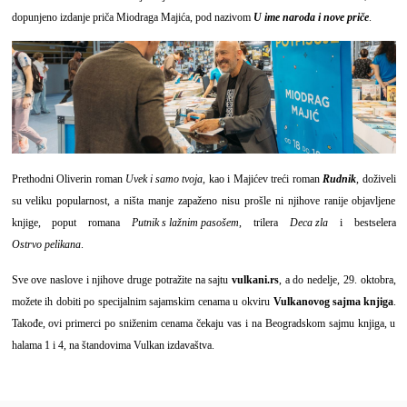
dopunjeno izdanje priča Miodraga Majića, pod nazivom
U ime naroda i nove priče
.
Prethodni Oliverin roman
Uvek i samo tvoja
, kao i Majićev treći roman
Rudnik
, doživeli
su veliku popularnost, a ništa manje zapaženo nisu prošle ni njihove ranije objavljene
knjige, poput romana
Putnik s lažnim pasošem
, trilera
Deca zla
i bestselera
Ostrvo pelikana
.
Sve ove naslove i njihove druge potražite na sajtu
vulkani.rs
, a do nedelje, 29. oktobra,
možete ih dobiti po specijalnim sajamskim cenama u okviru
Vulkanovog sajma knjiga
.
Takođe, ovi primerci po sniženim cenama čekaju vas i na Beogradskom sajmu knjiga, u
halama 1 i 4, na štandovima Vulkan izdavaštva.