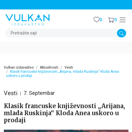
STALNI POPUST OD 15% NA SVE NASLOVE
0
0
Pretražite sajt
Vulkan izdavaštvo
Aktuelnosti
Vesti
Klasik francuske književnosti „Arijana, mlada Ruskinja“ Kloda Anea
uskoro u prodaji
Vesti
7. Septembar
Klasik francuske književnosti „Arijana,
mlada Ruskinja“ Kloda Anea uskoro u
prodaji