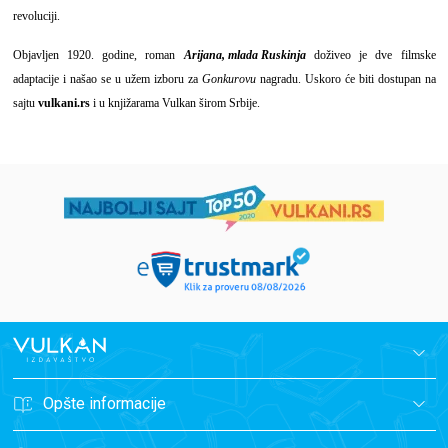
revoluciji.
Objavljen 1920. godine, roman
Arijana, mlada Ruskinja
doživeo je dve filmske
adaptacije i našao se u užem izboru za
Gonkurovu
nagradu. Uskoro će biti dostupan na
sajtu
vulkani.rs
i u knjižarama Vulkan širom Srbije.
Opšte informacije