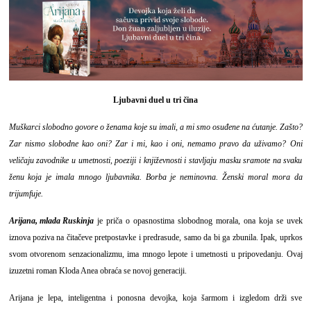
Ljubavni duel u tri čina
Muškarci slobodno govore o ženama koje su imali, a mi smo osuđene na ćutanje. Zašto?
Zar nismo slobodne kao oni? Zar i mi, kao i oni, nemamo pravo da uživamo? Oni
veličaju zavodnike u umetnosti, poeziji i književnosti i stavljaju masku sramote na svaku
ženu koja je imala mnogo ljubavnika. Borba je neminovna. Ženski moral mora da
trijumfuje.
Arijana, mlada Ruskinja
je priča o opasnostima slobodnog morala, ona koja se uvek
iznova poziva na čitačeve pretpostavke i predrasude, samo da bi ga zbunila. Ipak, uprkos
svom otvorenom senzacionalizmu, ima mnogo lepote i umetnosti u pripovedanju. Ovaj
izuzetni roman Kloda Anea obraća se novoj generaciji.
Arijana je lepa, inteligentna i ponosna devojka, koja šarmom i izgledom drži sve