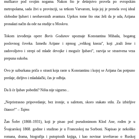
muškarce pod svojim nogama. Nakon što je detinjstvo provela po evropskim
metropolama, sada živi u provinciji, sa tetkom Varvarom, koja joj je prenela svoj ideal
slobodne ljubavi i neobaveznih avantura. Uprkos tome što otac želi da je uda, Arijana
pronalazi način da ode na studije u Moskvu.
Tokom izvođenja opere
Boris Godunov
upoznaje Konstantina Mihaila, bogatog
poslovnog čoveka. Između Arijane i njenog „velikog kneza“, koji „traži žene i
zadovoljstvo i strepi od mlade devojke i moguće ljubavi“, razvija se strastvena veza
prepuna sukoba.
Ovo je uzburkana priča o strasti koja raste u Konstantinu i kojoj se Arijana čas potpuno
predaje, dirljivo i mladalački, čas je odbija.
Da li će ljubav pobediti? Ništa nije sigurno...
„Nepristrasno pripovedanje, bez ironije, u sažetom, skoro stakato stilu. Za izbirljive
čitaoce!“ –
Tajms
Žan Šofer (1868–1931), koji je pisao pod pseudonimom Klod Ane, rođen je u
Švajcarskoj 1868. godine i studirao je u Francuskoj na Sorboni. Napisao je nekoliko
romana, drama, biografija i putopisnih knjiga, i kao novinar izveštavao o Ruskoj