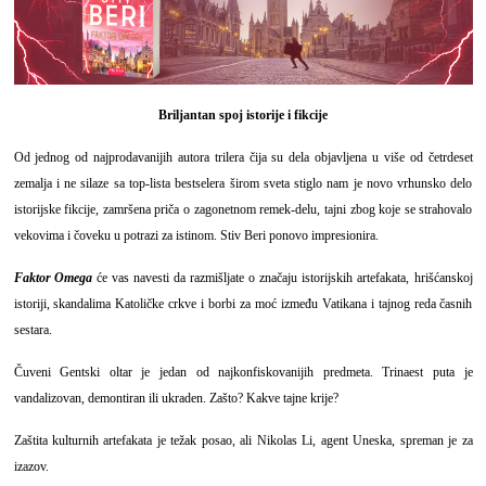
Briljantan spoj istorije i fikcije
Od jednog od najprodavanijih autora trilera čija su dela objavljena u više od četrdeset
zemalja i ne silaze sa top-lista bestselera širom sveta stiglo nam je novo vrhunsko delo
istorijske fikcije, zamršena priča o zagonetnom remek-delu, tajni zbog koje se strahovalo
vekovima i čoveku u potrazi za istinom. Stiv Beri ponovo impresionira.
Faktor Omega
će vas navesti da razmišljate o značaju istorijskih artefakata, hrišćanskoj
istoriji, skandalima Katoličke crkve i borbi za moć između Vatikana i tajnog reda časnih
sestara.
Čuveni Gentski oltar je jedan od najkonfiskovanijih predmeta. Trinaest puta je
vandalizovan, demontiran ili ukraden. Zašto? Kakve tajne krije?
Zaštita kulturnih artefakata je težak posao, ali Nikolas Li, agent Uneska, spreman je za
izazov.