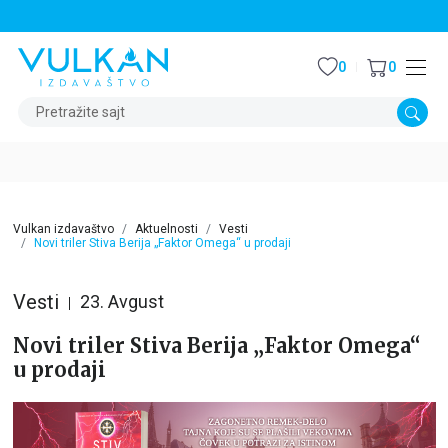
STALNI POPUST OD 15% NA SVE NASLOVE
0
0
Pretražite sajt
Vulkan izdavaštvo
Aktuelnosti
Vesti
Novi triler Stiva Berija „Faktor Omega“ u prodaji
Vesti
23. Avgust
Novi triler Stiva Berija „Faktor Omega“
u prodaji