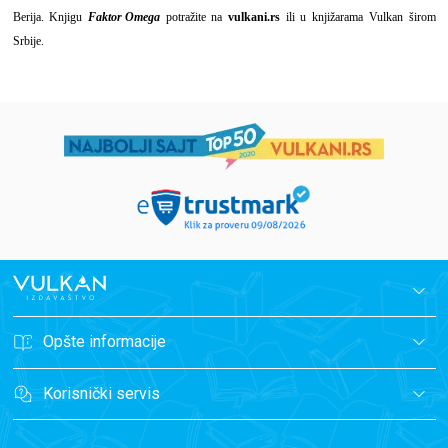
Berija. Knjigu
Faktor Omega
potražite na
vulkani.rs
ili u knjižarama Vulkan širom
Srbije.
Opšte informacije
Korisnički servis