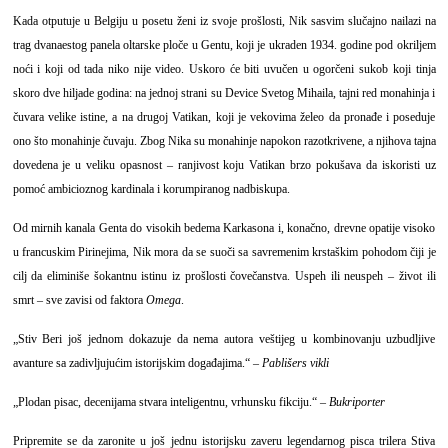
Kada otputuje u Belgiju u posetu ženi iz svoje prošlosti, Nik sasvim slučajno nailazi na
trag dvanaestog panela oltarske ploče u Gentu, koji je ukraden 1934. godine pod okriljem
noći i koji od tada niko nije video. Uskoro će biti uvučen u ogorčeni sukob koji tinja
skoro dve hiljade godina: na jednoj strani su Device Svetog Mihaila, tajni red monahinja i
čuvara velike istine, a na drugoj Vatikan, koji je vekovima želeo da pronađe i poseduje
ono što monahinje čuvaju. Zbog Nika su monahinje napokon razotkrivene, a njihova tajna
dovedena je u veliku opasnost – ranjivost koju Vatikan brzo pokušava da iskoristi uz
pomoć ambicioznog kardinala i korumpiranog nadbiskupa.
Od mirnih kanala Genta do visokih bedema Karkasona i, konačno, drevne opatije visoko
u francuskim Pirinejima, Nik mora da se suoči sa savremenim krstaškim pohodom čiji je
cilj da eliminiše šokantnu istinu iz prošlosti čovečanstva. Uspeh ili neuspeh – život ili
smrt – sve zavisi od faktora
Omega
.
„Stiv Beri još jednom dokazuje da nema autora veštijeg u kombinovanju uzbudljive
avanture sa zadivljujućim istorijskim događajima.“ –
Pablišers vikli
„Plodan pisac, decenijama stvara inteligentnu, vrhunsku fikciju.“ –
Bukriporter
Pripremite se da zaronite u još jednu istorijsku zaveru legendarnog pisca trilera Stiva