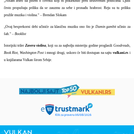
„Nisam želeo da pišem o čoveku koji bi pokleknuo pred društvenim pritiscima. Ljudi
često propuštaju priliku da se zauzmu za sebe i pronađu hrabrost. Reju su tu priliku
pružile muzika i violina.“ – Brendan Slokam
„Ovaj besprekorni debi učiniće za klasičnu muziku ono što je
Damin gambit
učinio za
šah.“ –
Booklist
Istorijski triler
Zavera violina
, koji su za najbolju misteriju godine proglasili
Goodreads
,
Book Riot
,
Washington Post
i mnogi drugi, uskoro će biti dostupan na sajtu
vulkani.rs
i
u knjižarama Vulkan širom Srbije.