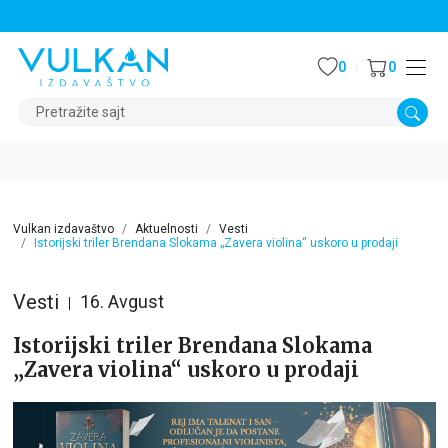
STALNI POPUST OD 15% NA SVE NASLOVE
0
0
Pretražite sajt
Vulkan izdavaštvo
Aktuelnosti
Vesti
Istorijski triler Brendana Slokama „Zavera violina“ uskoro u prodaji
Vesti
16. Avgust
Istorijski triler Brendana Slokama
„Zavera violina“ uskoro u prodaji