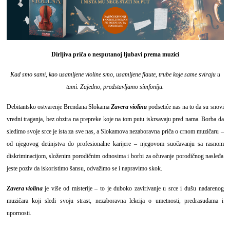
Dirljiva priča o nesputanoj ljubavi prema muzici
Kad smo sami, kao usamljene violine smo, usamljene flaute, trube koje same sviraju u
tami. Zajedno, predstavljamo simfoniju.
Debitantsko ostvarenje Brendana Slokama
Zavera violina
podsetiće nas na to da su snovi
vredni traganja, bez obzira na prepreke koje na tom putu iskrsavaju pred nama. Borba da
sledimo svoje srce je ista za sve nas, a Slokamova nezaboravna priča o crnom muzičaru –
od njegovog detinjstva do profesionalne karijere – njegovom suočavanju sa rasnom
diskriminacijom, složenim porodičnim odnosima i borbi za očuvanje porodičnog nasleđa
jeste poziv da iskoristimo šansu, odvažimo se i napravimo skok.
Zavera violina
je više od misterije – to je duboko zavirivanje u srce i dušu nadarenog
muzičara koji sledi svoju strast, nezaboravna lekcija o umetnosti, predrasudama i
upornosti.