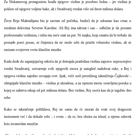
Za Slokamovog protagonistu krađa njegove violine je posebno bolna – jer violina je
poklon od njegove voljene bake, ali i Stradivarij vredan više od deset miliona dolara.
Život Reja Makmilijana bio je zacrtan od početka, budući da je odrastao kao crnac u
ruralnim delovima Severne Karoline. Ali Rej ima talenat i san – odlučan je da postane
profesionalni violinista, i ništa mu neće stati na put. Ni majka, koja smatra da bi trebalo da
pronađe pravi posao, ni činjenica da ne može sebi da priušti vrhunsku violinu, ali ni
rasizam svojstven svetu klasične muzike.
Kada dođe do zapanjujućeg otkrića da je dotrajala pradedina violina zapravo neprocenjivo
vredni Stradivarij, ostvarenje svih njegovih snova je naizgled nadohvat ruke, a Rej i
njegova violina zajedno osvajaju svet. Ipak, veče uoči prestižnog takmičenja
Čajkovski
–
olimpijade klasične muzike – violina je ukradena, a na njenom mestu ostavljena poruka u
kojoj se zahteva otkup od pet miliona dolara. Bez violine, Rej oseća kao da je izgubio deo
sebe.
Kako se takmičenje približava, Rej ne samo da će morati da vrati svoj dragoceni
instrument već i da dokaže sebi – i svetu – da se, bez obzira na ishod, u njemu oduvek
krio izvanredan muzičar.