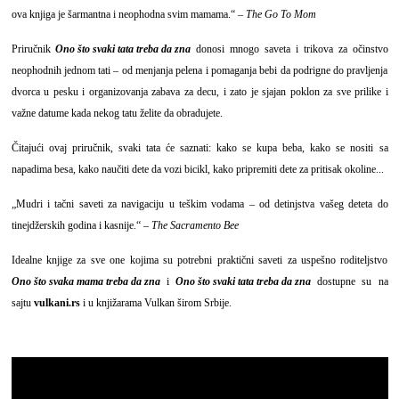
ova knjiga je šarmantna i neophodna svim mamama.“ –
The Go To Mom
Priručnik
Ono što svaki tata treba da zna
donosi mnogo saveta i trikova za očinstvo
neophodnih jednom tati – od menjanja pelena i pomaganja bebi da podrigne do pravljenja
dvorca u pesku i organizovanja zabava za decu, i zato je sjajan poklon za sve prilike i
važne datume kada nekog tatu želite da obradujete.
Čitajući ovaj priručnik, svaki tata će saznati: kako se kupa beba, kako se nositi sa
napadima besa, kako naučiti dete da vozi bicikl, kako pripremiti dete za pritisak okoline...
„Mudri i tačni saveti za navigaciju u teškim vodama – od detinjstva vašeg deteta do
tinejdžerskih godina i kasnije.“ –
The Sacramento Bee
Idealne knjige za sve one kojima su potrebni praktični saveti za uspešno roditeljstvo
Ono što svaka mama treba da zna
i
Ono što svaki tata treba da zna
dostupne su na
sajtu
vulkani.rs
i u knjižarama Vulkan širom Srbije.