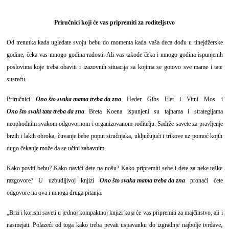
Priručnici koji će vas pripremiti za roditeljstvo
Od trenutka kada ugledate svoju bebu do momenta kada vaša deca dođu u tinejdžerske
godine, čeka vas mnogo godina radosti. Ali vas takođe čeka i mnogo godina ispunjenih
poslovima koje treba obaviti i izazovnih situacija sa kojima se gotovo sve mame i tate
susreću.
Priručnici
Ono što svaka mama treba da zna
Heder Gibs Flet i Vitni Mos
i
Ono što svaki tata treba da zna
Breta Koena
ispunjeni su tajnama i strategijama
neophodnim svakom odgovornom i organizovanom roditelju. Sadrže savete za pravljenje
brzih i lakih obroka, čuvanje bebe poput stručnjaka, uključujući i trikove uz pomoć kojih
dugo čekanje može da se učini zabavnim.
Kako poviti bebu? Kako navići dete na nošu? Kako pripremiti sebe i dete za neke teške
razgovore? U uzbudljivoj knjizi
Ono što svaka mama treba da zna
pronaći ćete
odgovore na ova i mnoga druga pitanja.
„Brzi i korisni saveti u jednoj kompaktnoj knjizi koja će vas pripremiti za majčinstvo, ali i
nasmejati. Polazeći od toga kako treba pevati uspavanku do izgradnje najbolje tvrđave,