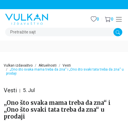
STALNI POPUST OD 15% NA SVE NASLOVE
0
0
Pretražite sajt
Vulkan izdavaštvo
Aktuelnosti
Vesti
„Ono što svaka mama treba da zna“ i „Ono što svaki tata treba da zna“ u
prodaji
Vesti
5. Jul
„Ono što svaka mama treba da zna“ i
„Ono što svaki tata treba da zna“ u
prodaji