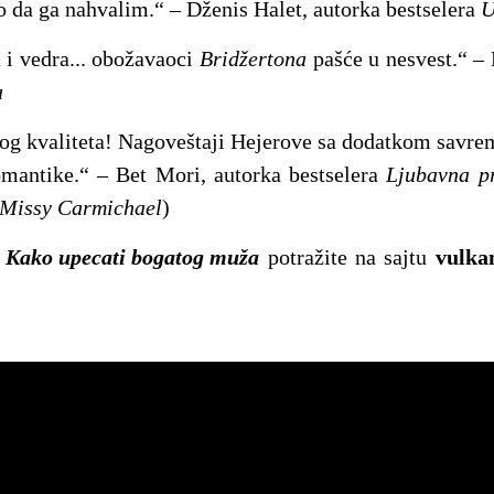
 da ga nahvalim.“ – Dženis Halet, autorka bestselera
U
i vedra... obožavaoci
Bridžertona
pašće u nesvest.“ – 
a
g kvaliteta! Nagoveštaji Hejerove sa dodatkom savre
omantike.“ – Bet Mori, autorka bestselera
Ljubavna p
 Missy Carmichael
)
n
Kako upecati bogatog muža
potražite na sajtu
vulkan