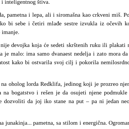
i inteligentnog štiva.
da, pametna i lepa, ali i siromašna kao crkveni miš. Po
ko bi sebe i četiri mlađe sestre izvukla iz očevih k
 imanje.
 nije devojka koja će sedeti skrštenih ruku ili plakat
 je malo: ima samo dvanaest nedelja i zato mora da i
atost kako bi ostvarila svoj cilj i pokorila nemilosrd
 na oholog lorda Redklifa, jedinog koji je prozreo nje
a na bogatstvo i rešen je da osujeti njene podmukle
e dozvoliti da joj iko stane na put – pa ni jedan neo
 junakinja... pametna, sa stilom i energična. Ogroman