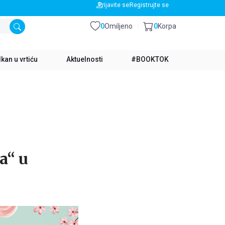
BESPLATNA DOSTAVA ZA IZNOS PREKO 3500 RSD
Prijavite se
Registrujte se
0
Omiljeno
0
Korpa
kan u vrtiću
Aktuelnosti
#BOOKTOK
a“ u