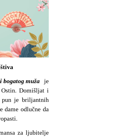
štiva
i bogatog muža
je
Ostin. Domišljat i
pun je briljantnih
ade dame odlučne da
opasti.
ansa za ljubitelje