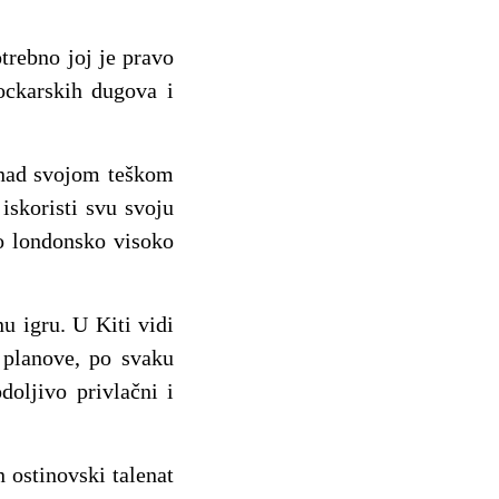
trebno joj je pravo
ockarskih dugova i
i nad svojom teškom
skoristi svu svoju
no londonsko visoko
nu igru. U Kiti vidi
 planove, po svaku
doljivo privlačni i
 ostinovski talenat