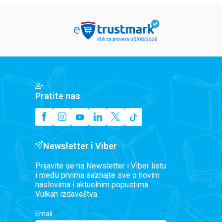
Pratite nas
Newsletter i Viber
Prijavite se na Newsletter i Viber listu
i među prvima saznajte sve o novim
naslovima i aktuelnim popustima
Vulkan izdavaštva.
Email