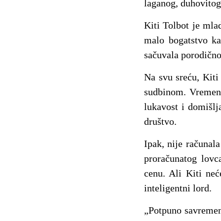
laganog, duhovitog 
Kiti Tolbot je mla
malo bogatstvo ka
sačuvala porodično
Na svu sreću, Kiti
sudbinom. Vremena
lukavost i domišlj
društvo.
Ipak, nije računala
proračunatog lovc
cenu. Ali Kiti neć
inteligentni lord.
„Potpuno savremena