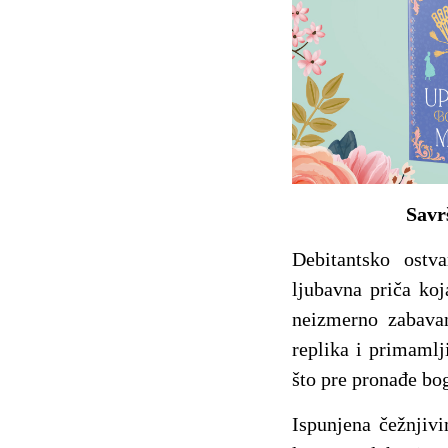
Savr
Debitantsko ostva
ljubavna priča ko
neizmerno zabavan
replika i primamlj
što pre pronađe bo
Ispunjena čežnjiv