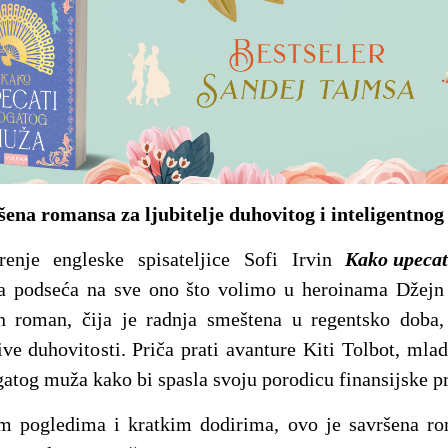
šena romansa za ljubitelje duhovitog i inteligentnog 
renje engleske spisateljice Sofi Irvin
Kako upecat
ja podseća na sve ono što volimo u heroinama Džejn 
 roman, čija je radnja smeštena u regentsko doba, 
ive duhovitosti. Priča prati avanture Kiti Tolbot, ml
gatog muža kako bi spasla svoju porodicu finansijske pr
im pogledima i kratkim dodirima, ovo je savršena rom