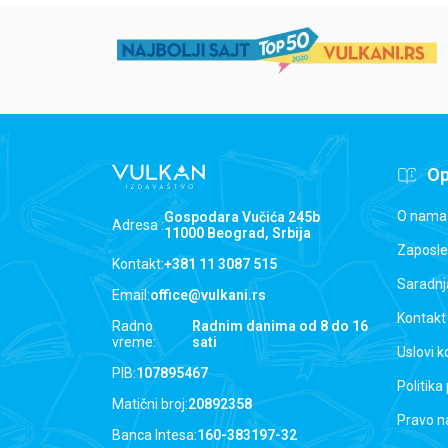
Op
O nama
Gospodara Vučića 245b
Adresa :
11000 Beograd, Srbija
Zaposle
Kontakt:
+381 11 3087 515
Saradnj
Email:
office@vulkani.rs
Kontakt
Radno
Radnim danima od 8 do 16
vreme:
sati
Uslovi k
PIB:
107895467
Politika
Matični broj:
20892358
Pravo n
Banca Intesa:
160-383197-32