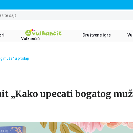
STALNI POPUST OD 15% NA SVE NASLOVE
ažite sajt
ori
Društvene igre
Vul
Vulkančić
og muža“ u prodaji
it „Kako upecati bogatog muž