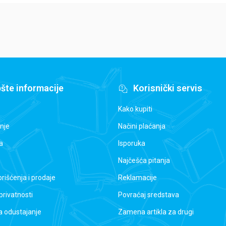
šte informacije
Korisnički servis
Kako kupiti
nje
Načini plaćanja
a
Isporuka
Najčešća pitanja
orišćenja i prodaje
Reklamacije
 privatnosti
Povraćaj sredstava
a odustajanje
Zamena artikla za drugi