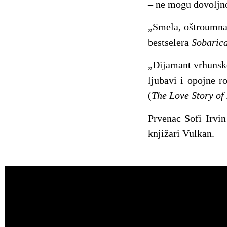
– ne mogu dovoljno
„Smela, oštroumna 
bestselera
Sobaric
„Dijamant vrhunsko
ljubavi i opojne r
(
The Love Story of
Prvenac Sofi Irvi
knjižari Vulkan.