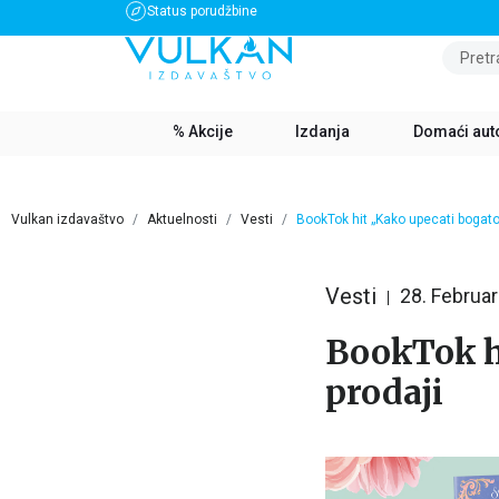
Status porudžbine
BESPLATNA DOSTAVA ZA IZNOS PREKO 3500 RSD
Pretr
% Akcije
Izdanja
Domaći aut
Vulkan izdavaštvo
Aktuelnosti
Vesti
BookTok hit „Kako upecati bogat
Vesti
28. Februar
BookTok h
prodaji