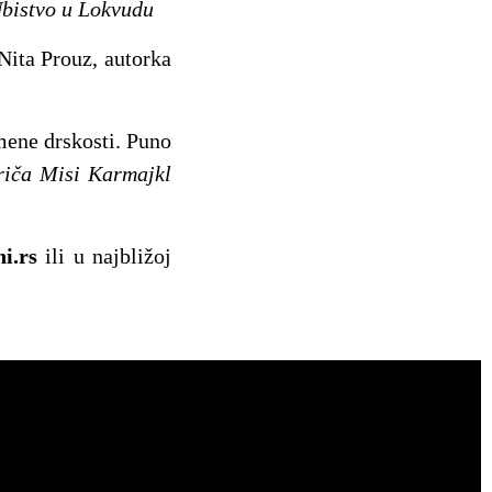
bistvo u Lokvudu
Nita Prouz, autorka
mene drskosti. Puno
riča Misi Karmajkl
i.rs
ili u najbližoj