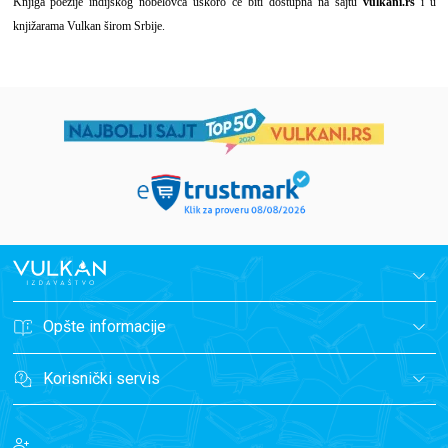
Knjiga poezije indijskog nobelovca uskoro će biti dostupna na sajtu
vulkani.rs
i u
knjižarama Vulkan širom Srbije.
Opšte informacije
Korisnički servis