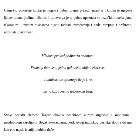
Osim što pokazuje kolika je njegova ljubav prema prirodi, jasno je i kolika je njegova
ljubav prema ljudima i životu. I upravo ga je ta ljubav upoznala sa različitim osećanjima,
iskazanim u raznim nijansama tuge i radosti, razočaranja i nade, strepnje i hrabrosti,
nežnosti i naklonosti.
Mladost prolazi godina za godinom;
Proletnji dani lete; jedno golo ništa ubija nežni cvet,
a mudrac me opominje da je život
samo kap rose na lotosovom listu.
Svaki poetski element Tagore obavija posebnom aurom sugestije i suptilnom i
neodoljivom čarolijom. Bogat evokacijama, jezik ovog indijskog pesnika dopire do nas
kao eho najskrivenijih dubina duše.