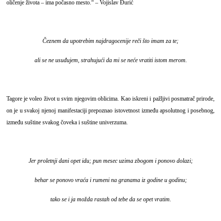
oličenje života – ima počasno mesto.“ – Vojislav Đurić
Čeznem da upotrebim najdragocenije reči što imam za te;
ali se ne usuđujem, strahujući da mi se neće vratiti istom merom.
Tagore je voleo život u svim njegovim oblicima. Kao iskreni i pažljivi posmatrač prirode,
on je u svakoj njenoj manifestaciji prepoznao istovetnost između apsolutnog i posebnog,
između suštine svakog čoveka i suštine univerzuma.
Jer proletnji dani opet idu; pun mesec uzima zbogom i ponovo dolazi;
behar se ponovo vraća i rumeni na granama iz godine u godinu;
tako se i ja možda rastah od tebe da se opet vratim.