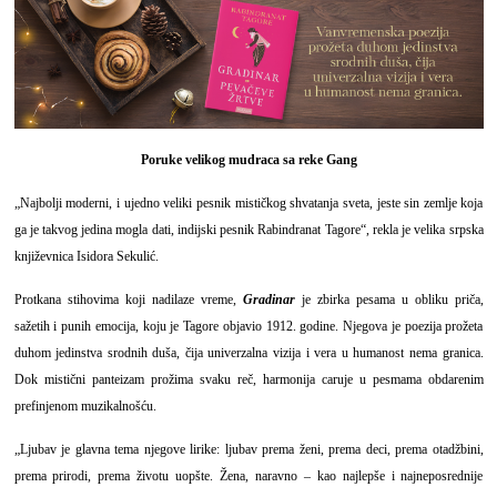
Poruke velikog mudraca sa reke Gang
„Najbolji moderni, i ujedno veliki pesnik mističkog shvatanja sveta, jeste sin zemlje koja
ga je takvog jedina mogla dati, indijski pesnik Rabindranat Tagore“, rekla je velika srpska
književnica Isidora Sekulić.
Protkana stihovima koji nadilaze vreme,
Gradinar
je zbirka pesama u obliku priča,
sažetih i punih emocija, koju je Tagore objavio 1912. godine. Njegova je poezija prožeta
duhom jedinstva srodnih duša, čija univerzalna vizija i vera u humanost nema granica.
Dok mistični panteizam prožima svaku reč, harmonija caruje u pesmama obdarenim
prefinjenom muzikalnošću.
„Ljubav je glavna tema njegove lirike: ljubav prema ženi, prema deci, prema otadžbini,
prema prirodi, prema životu uopšte. Žena, naravno – kao najlepše i najneposrednije