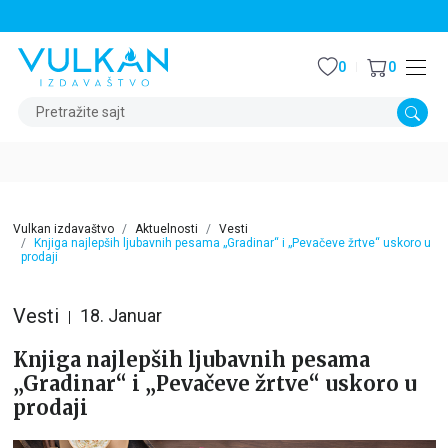
STALNI POPUST OD 15% NA SVE NASLOVE
0
0
Pretražite sajt
Vulkan izdavaštvo
Aktuelnosti
Vesti
Knjiga najlepših ljubavnih pesama „Gradinar“ i „Pevačeve žrtve“ uskoro u
prodaji
Vesti
18. Januar
Knjiga najlepših ljubavnih pesama
„Gradinar“ i „Pevačeve žrtve“ uskoro u
prodaji