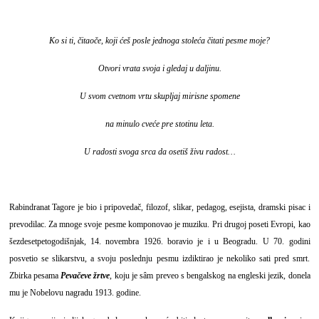
Ko si ti, čitaoče, koji ćeš posle jednoga stoleća čitati pesme moje?
Otvori vrata svoja i gledaj u daljinu.
U svom cvetnom vrtu skupljaj mirisne spomene
na minulo cveće pre stotinu leta.
U radosti svoga srca da osetiš živu radost…
Rabindranat Tagore je bio i pripovedač, filozof, slikar, pedagog, esejista, dramski pisac i
prevodilac. Za mnoge svoje pesme komponovao je muziku. Pri drugoj poseti Evropi, kao
šezdesetpetogodišnjak, 14. novembra 1926. boravio je i u Beogradu. U 70. godini
posvetio se slikarstvu, a svoju poslednju pesmu izdiktirao je nekoliko sati pred smrt.
Zbirka pesama
Pevačeve žrtve
, koju je sâm preveo s bengalskog na engleski jezik, donela
mu je Nobelovu nagradu 1913. godine.