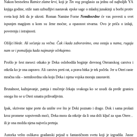
Nakon bestselera
Ratnice zlatne krvi
, koji je
Tin vog
proglasio za jednu od najboljih YA
knjiga godine, stiže nam uzbudljivi nastavak epske sage o mladoj junakinji u borbi protiv
sveta koji želi da je ukroti. Roman Namine Forne
Nemilosrdne
će vas povesti u svet
ispunjen magijom u kom su žene moćne, a opasnost stvarna. Ovo je priča o izdaji,
poverenju i istrajnosti.
Ožiljci blede. Ali sećanja su večna. Čak i kada zaboravimo, ona ostaju u nama, rugaju
nam se i pomaljaju kada najmanje očekujemo.
Prošlo je šest meseci otkako je Deka oslobodila boginje drevnog Oteranskog carstva i
otkrila ko je ona zapravo. Ali carstvu preti rat, a prava bitka je tek počela. Jer u Oteri raste
mračna sila – nemilosrdna sila koju Deka i njena vojska moraju zaustaviti.
Brutalnost, kažnjavanje, patnja i mučenje čekaju svakoga ko se usudi da pređe granicu
onoga što se u Oteri smatra prihvatljivim.
Ipak, skrivene tajne prete da unište sve što je Deki poznato i drago. Dok i sama prolazi
kroz promene sopstvenih moći, Deka mora da otkrije da li ona drži ključ za spas Otere...
ili je ona možda njena najveća pretnja.
Autorka vešto oslikava građanski pejzaž u fantastičnom svetu koji je izgradila. Jasne