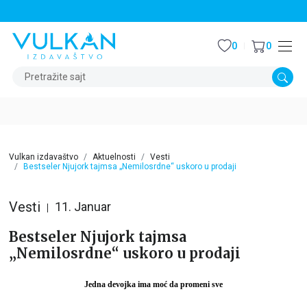
STALNI POPUST OD 15% NA SVE NASLOVE
0
0
Pretražite sajt
Vulkan izdavaštvo
Aktuelnosti
Vesti
Bestseler Njujork tajmsa „Nemilosrdne“ uskoro u prodaji
Vesti
11. Januar
Bestseler Njujork tajmsa
„Nemilosrdne“ uskoro u prodaji
Jedna devojka ima moć da promeni sve