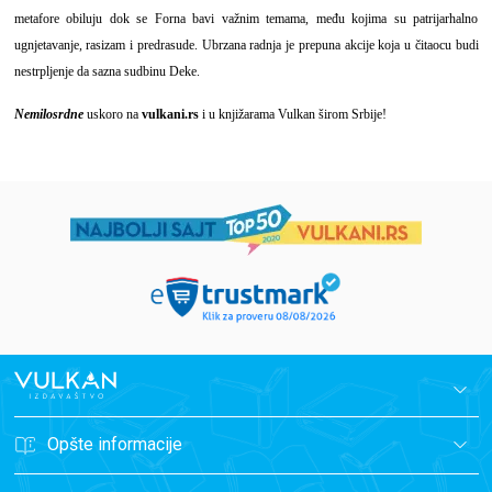
metafore obiluju dok se Forna bavi važnim temama, među kojima su patrijarhalno
ugnjetavanje, rasizam i predrasude. Ubrzana radnja je prepuna akcije koja u čitaocu budi
nestrpljenje da sazna sudbinu Deke.
Nemilosrdne
uskoro na
vulkani.rs
i u knjižarama Vulkan širom Srbije!
Opšte informacije