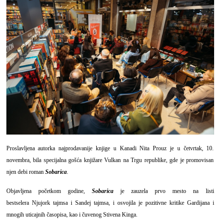
Proslavljena autorka najprodavanije knjige u Kanadi Nita Prouz je u četvrtak, 10.
novembra, bila specijalna gošća knjižare Vulkan na Trgu republike, gde je promovisan
njen debi roman
Sobarica
.
Objavljena početkom godine,
Sobarica
je zauzela prvo mesto na listi
bestselera Njujork tajmsa i Sandej tajmsa, i osvojila je pozitivne kritike Gardijana i
mnogih uticajnih časopisa, kao i čuvenog Stivena Kinga.