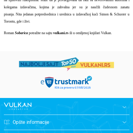
kolegama izdavačima, kojima je zahvalna jer su je naučili čudesnom zanatu
pisanja. Nita jedanas potpredsednica i urednica u izdavačkoj kući Simon & Schuster u
Torontu, gde i živi.
Roman
Sobarica
potražite na sajtu
vulkani.rs
ili u omiljenoj knjižari Vulkan.
Opšte informacije