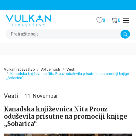
STALNI POPUST OD 15% NA SVE NASLOVE
0
0
Pretražite sajt
Vulkan izdavaštvo
Aktuelnosti
Vesti
Kanadska književnica Nita Prouz oduševila prisutne na promociji knjige
„Sobarica“
Vesti
11. Novembar
Kanadska književnica Nita Prouz
oduševila prisutne na promociji knjige
„Sobarica“