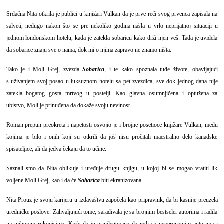
Srdačna Nita otkrila je publici u knjižari Vulkan da je prve reči svog prvenca zapisala na
salveti, nedugo nakon što se pre nekoliko godina našla u vrlo neprijatnoj situaciji u
jednom londonskom hotelu, kada je zatekla sobaricu kako drži njen veš. Tada je uvidela
da sobarice znaju sve o nama, dok mi o njima zapravo ne znamo ništa.
Tako je i Moli Grej, zvezda
Sobarica
, i te kako spoznala tuđe živote, obavljajući
s uživanjem svoj posao u luksuznom hotelu sa pet zvezdica, sve dok jednog dana nije
zatekla bogatog gosta mrtvog u postelji. Kao glavna osumnjičena i optužena za
ubistvo, Moli je prinuđena da dokaže svoju nevinost.
Roman prepun preokreta i napetosti osvojio je i brojne posetioce knjižare Vulkan, među
kojima je bilo i onih koji su otkrili da još nisu pročitali maestralno delo kanadske
spisateljice, ali da jedva čekaju da to učine.
Saznali smo da Nita oblikuje i uređuje drugu knjigu, u kojoj bi se mogao vratiti lik
voljene Moli Grej, kao i da će
Sobarica
biti ekranizovana.
Nita Prouz je svoju karijeru u izdavaštvu započela kao pripravnik, da bi kasnije preuzela
uredničke poslove. Zahvaljujući tome, sarađivala je sa brojnim bestseler autorima i radila
na njihovim rukopisima. Kaže da je privilegovana da radi sa neverovatnim autorima i