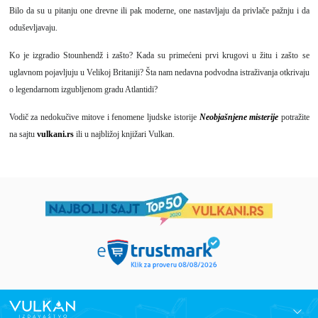
Bilo da su u pitanju one drevne ili pak moderne, one nastavljaju da privlače pažnju i da
oduševljavaju.
Ko je izgradio Stounhendž i zašto? Kada su primećeni prvi krugovi u žitu i zašto se
uglavnom pojavljuju u Velikoj Britaniji? Šta nam nedavna podvodna istraživanja otkrivaju
o legendarnom izgubljenom gradu Atlantidi?
Vodič za nedokučive mitove i fenomene ljudske istorije
Neobjašnjene misterije
potražite
na sajtu
vulkani.rs
ili u najbližoj knjižari Vulkan.