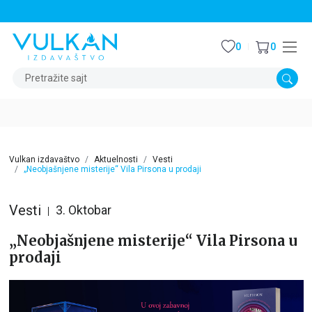
STALNI POPUST OD 15% NA SVE NASLOVE
0
0
Pretražite sajt
Vulkan izdavaštvo
Aktuelnosti
Vesti
„Neobjašnjene misterije“ Vila Pirsona u prodaji
Vesti
3. Oktobar
„Neobjašnjene misterije“ Vila Pirsona u
prodaji