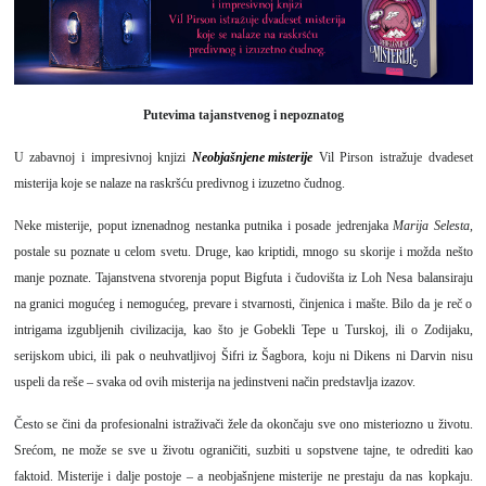
Putevima tajanstvenog i nepoznatog
U zabavnoj i impresivnoj knjizi
Neobjašnjene misterije
Vil Pirson istražuje dvadeset
misterija koje se nalaze na raskršću predivnog i izuzetno čudnog.
Neke misterije, poput iznenadnog nestanka putnika i posade jedrenjaka
Marija Selesta
,
postale su poznate u celom svetu. Druge, kao kriptidi, mnogo su skorije i možda nešto
manje poznate. Tajanstvena stvorenja poput Bigfuta i čudovišta iz Loh Nesa balansiraju
na granici mogućeg i nemogućeg, prevare i stvarnosti, činjenica i mašte. Bilo da je reč o
intrigama izgubljenih civilizacija, kao što je Gobekli Tepe u Turskoj, ili o Zodijaku,
serijskom ubici, ili pak o neuhvatljivoj Šifri iz Šagbora, koju ni Dikens ni Darvin nisu
uspeli da reše – svaka od ovih misterija na jedinstveni način predstavlja izazov.
Često se čini da profesionalni istraživači žele da okončaju sve ono misteriozno u životu.
Srećom, ne može se sve u životu ograničiti, suzbiti u sopstvene tajne, te odrediti kao
faktoid. Misterije i dalje postoje – a neobjašnjene misterije ne prestaju da nas kopkaju.