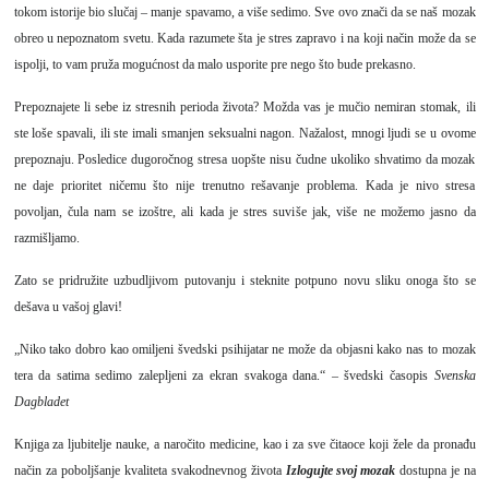
tokom istorije bio slučaj – manje spavamo, a više sedimo. Sve ovo znači da se naš mozak
obreo u nepoznatom svetu. Kada razumete šta je stres zapravo i na koji način može da se
ispolji, to vam pruža mogućnost da malo usporite pre nego što bude prekasno.
Prepoznajete li sebe iz stresnih perioda života? Možda vas je mučio nemiran stomak, ili
ste loše spavali, ili ste imali smanjen seksualni nagon. Nažalost, mnogi ljudi se u ovome
prepoznaju. Posledice dugoročnog stresa uopšte nisu čudne ukoliko shvatimo da mozak
ne daje prioritet ničemu što nije trenutno rešavanje problema. Kada je nivo stresa
povoljan, čula nam se izoštre, ali kada je stres suviše jak, više ne možemo jasno da
razmišljamo.
Zato se pridružite uzbudljivom putovanju i steknite potpuno novu sliku onoga što se
dešava u vašoj glavi!
„Niko tako dobro kao omiljeni švedski psihijatar ne može da objasni kako nas to mozak
tera da satima sedimo zalepljeni za ekran svakoga dana.“ – švedski časopis
Svenska
Dagbladet
Knjiga za ljubitelje nauke, a naročito medicine, kao i za sve čitaoce koji žele da pronađu
način za poboljšanje kvaliteta svakodnevnog života
Izlogujte svoj mozak
dostupna je na