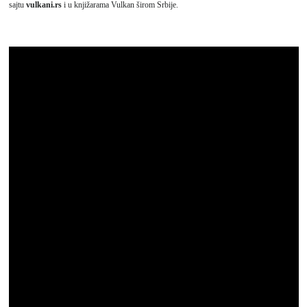
sajtu
vulkani.rs
i u knjižarama Vulkan širom Srbije.