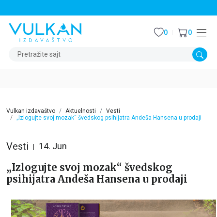
STALNI POPUST OD 15% NA SVE NASLOVE
0
0
Pretražite sajt
Vulkan izdavaštvo
Aktuelnosti
Vesti
„Izlogujte svoj mozak“ švedskog psihijatra Andeša Hansena u prodaji
Vesti
14. Jun
„Izlogujte svoj mozak“ švedskog
psihijatra Andeša Hansena u prodaji