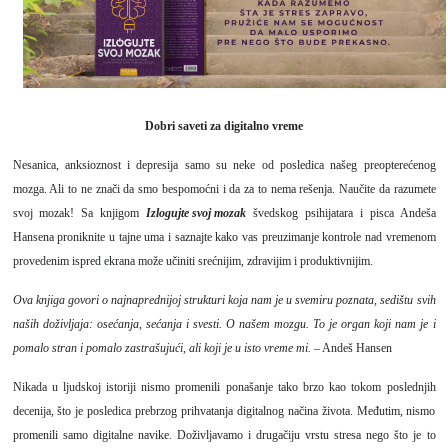
Dobri saveti za digitalno vreme
Nesanica, anksioznost i depresija samo su neke od posledica našeg preopterećenog
mozga. Ali to ne znači da smo bespomoćni i da za to nema rešenja. Naučite da razumete
svoj mozak! Sa knjigom
Izlogujte svoj mozak
švedskog psihijatara i pisca Andeša
Hansena proniknite u tajne uma i saznajte kako vas preuzimanje kontrole nad vremenom
provedenim ispred ekrana može učiniti srećnijim, zdravijim i produktivnijim.
Ova knjiga govori o najnaprednijoj strukturi koja nam je u svemiru poznata, sedištu svih
naših doživljaja: osećanja, sećanja i svesti. O našem mozgu. To je organ koji nam je i
pomalo stran i pomalo zastrašujući, ali koji je u isto vreme mi.
– Andeš Hansen
Nikada u ljudskoj istoriji nismo promenili ponašanje tako brzo kao tokom poslednjih
decenija, što je posledica prebrzog prihvatanja digitalnog načina života. Međutim, nismo
promenili samo digitalne navike. Doživljavamo i drugačiju vrstu stresa nego što je to