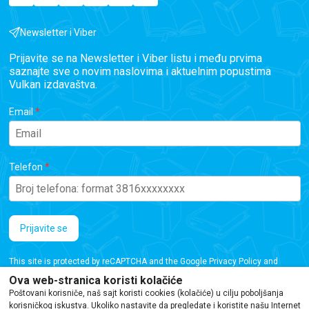
Newsletter i Viber
Prijavite se na Newsletter i Viber listu i među prvima
saznajte sve o novim naslovima i aktuelnim popustima
Vulkan izdavaštva.
Email
Telefon
Prijavite se
This site is protected by reCAPTCHA and the Google
Privacy Policy
and
Terms of Service
apply.
Ova web-stranica koristi kolačiće
Poštovani korisniče, naš sajt koristi cookies (kolačiće) u cilju poboljšanja
korisničkog iskustva. Ukoliko nastavite da pregledate i koristite našu Internet