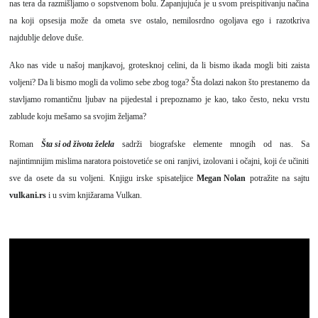
nas tera da razmišljamo o sopstvenom bolu. Zapanjujuća je u svom preispitivanju načina
na koji opsesija može da ometa sve ostalo, nemilosrdno ogoljava ego i razotkriva
najdublje delove duše.
Ako nas vide u našoj manjkavoj, grotesknoj celini, da li bismo ikada mogli biti zaista
voljeni? Da li bismo mogli da volimo sebe zbog toga? Šta dolazi nakon što prestanemo da
stavljamo romantičnu ljubav na pijedestal i prepoznamo je kao, tako često, neku vrstu
zablude koju mešamo sa svojim željama?
Roman
Šta si od života želela
sadrži biografske elemente mnogih od nas. Sa
najintimnijim mislima naratora poistovetiće se oni ranjivi, izolovani i očajni, koji će učiniti
sve da osete da su voljeni. Knjigu irske spisateljice
Megan Nolan
potražite na sajtu
vulkani.rs
i u svim knjižarama Vulkan.