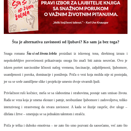
Šta je alternativa zavisnosti od ljubavi? Ko sam ja bez toga?
Snaga romana
Šta si od života želela
proizilazi iz iskrenog tona, direktnog izraza i
nepokolebljive posvećenosti prikazivanju onoga što znači biti zaista nesrećan. Ovo je
iskren portret narcisoidne ličnosti našeg vremena, fascinacije, zaljubljenosti, ljubomore,
usamljenosti i poroka, dominacije i poniženja. Priča o vezi koja možda nije ni postojala,
jer su se srele zamišljene slike i projekcije umesto dvoje stvarnih ljudi.
Privlačnost ruši kočnice, meša se sa slabostima i strahovima, postaje sam smisao života.
Rađa se veza koja je smena ekstaze i patnje, neobuzdane ljubomore i zadovoljstva, toliko
intenzivnog i strastvenog da stvara zavisnost. A kada se iluzije rasprše, dve uloge –
dželata i žrtve – smenjuju se sa jednakim talentom i strašću.
Priča je teška i duboko emotivna – ne zato što smo pozvani da saosećamo, već zato što