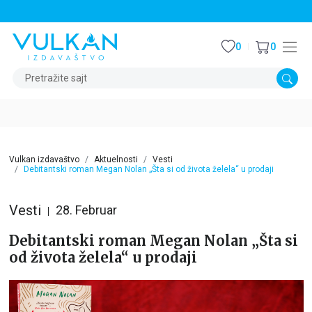
STALNI POPUST OD 15% NA SVE NASLOVE
0
0
Pretražite sajt
Vulkan izdavaštvo
Aktuelnosti
Vesti
Debitantski roman Megan Nolan „Šta si od života želela“ u prodaji
Vesti
28. Februar
Debitantski roman Megan Nolan „Šta si
od života želela“ u prodaji