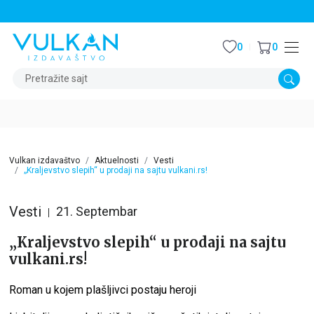
STALNI POPUST OD 15% NA SVE NASLOVE
0
0
Pretražite sajt
Vulkan izdavaštvo
Aktuelnosti
Vesti
„Kraljevstvo slepih“ u prodaji na sajtu vulkani.rs!
Vesti
21. Septembar
„Kraljevstvo slepih“ u prodaji na sajtu
vulkani.rs!
Roman u kojem plašljivci postaju heroji