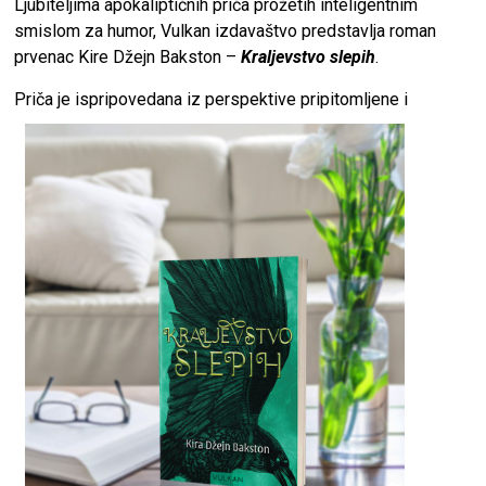
Ljubiteljima apokaliptičnih priča prožetih inteligentnim
smislom za humor,
Vulkan izdavaštvo
predstavlja roman
prvenac Kire Džejn Bakston –
Kraljevstvo slepih
.
Priča je ispripovedana iz perspektive pripito
mljene i