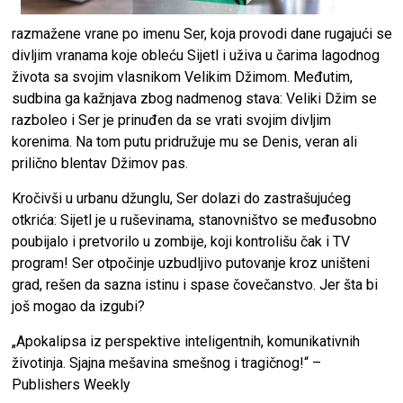
razmažene vrane po imenu Ser, koja provodi dane rugajući se
divljim vranama koje obleću Sijetl i uživa u čarima lagodnog
života sa svojim vlasnikom Velikim Džimom. Međutim,
sudbina ga kažnjava zbog nadmenog stava: Veliki Džim se
razboleo i Ser je prinuđen da se vrati svojim divljim
korenima. Na tom putu pridružuje mu se Denis, veran ali
prilično blentav Džimov pas.
Kročivši u urbanu džunglu, Ser dolazi do zastrašujućeg
otkrića: Sijetl je u ruševinama, stanovništvo se međusobno
poubijalo i pretvorilo u zombije, koji kontrolišu čak i TV
program! Ser otpočinje uzbudljivo putovanje kroz uništeni
grad, rešen da sazna istinu i spase čovečanstvo. Jer šta bi
još mogao da izgubi?
„Apokalipsa iz perspektive inteligentnih, komunikativnih
životinja. Sjajna mešavina smešnog i tragičnog!“ –
Publishers Weekly