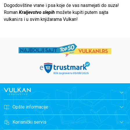
Dogodovštine vrane i psa koje će vas nasmejati do suza!
Roman
Kraljevstvo slepih
možete kupiti putem sajta
vulkani.rs
i u svim knjižarama Vulkan!
Opšte informacije
Korisnički servis