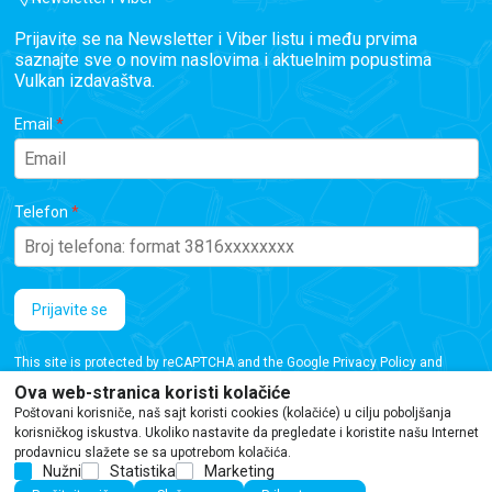
Prijavite se na Newsletter i Viber listu i među prvima
saznajte sve o novim naslovima i aktuelnim popustima
Vulkan izdavaštva.
Email
Telefon
Prijavite se
This site is protected by reCAPTCHA and the Google
Privacy Policy
and
Terms of Service
apply.
Ova web-stranica koristi kolačiće
Poštovani korisniče, naš sajt koristi cookies (kolačiće) u cilju poboljšanja
korisničkog iskustva. Ukoliko nastavite da pregledate i koristite našu Internet
prodavnicu slažete se sa upotrebom kolačića.
Nužni
Statistika
Marketing