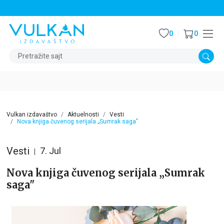
STALNI POPUST OD 15% NA SVE NASLOVE
0
0
Pretražite sajt
Vulkan izdavaštvo
Aktuelnosti
Vesti
Nova knjiga čuvenog serijala „Sumrak saga"
Vesti
7. Jul
Nova knjiga čuvenog serijala „Sumrak
saga"