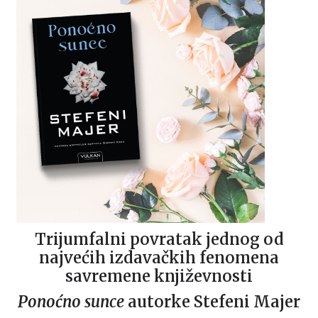
Trijumfalni povratak jednog od
najvećih izdavačkih fenomena
savremene književnosti
Ponoćno sunce
autorke Stefeni Majer