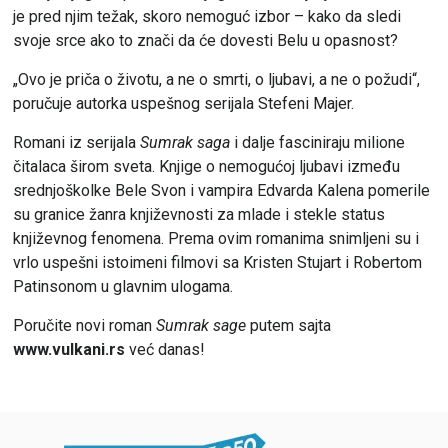
je pred njim težak, skoro nemoguć izbor – kako da sledi
svoje srce ako to znači da će dovesti Belu u opasnost?
„Ovo je priča o životu, a ne o smrti, o ljubavi, a ne o požudi“,
poručuje autorka uspešnog serijala Stefeni Majer.
Romani iz serijala
Sumrak saga
i dalje fasciniraju milione
čitalaca širom sveta. Knjige o nemogućoj ljubavi između
srednjoškolke Bele Svon i vampira Edvarda Kalena pomerile
su granice žanra književnosti za mlade i stekle status
književnog fenomena. Prema ovim romanima snimljeni su i
vrlo uspešni istoimeni filmovi sa Kristen Stujart i Robertom
Patinsonom u glavnim ulogama.
Poručite novi roman
Sumrak sage
putem sajta
www.vulkani.rs
već danas!