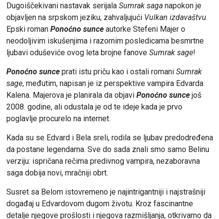
Dugoiščekivani nastavak serijala
Sumrak saga
napokon je
objavljen na srpskom jeziku, zahvaljujući
Vulkan izdavaštvu
.
Epski roman
Ponoćno sunce
autorke Stefeni Majer o
neodoljivim iskušenjima i razornim posledicama besmrtne
ljubavi oduševiće ovog leta brojne fanove
Sumrak sage
!
Ponoćno sunce
prati istu priču kao i ostali romani
Sumrak
sage
, međutim, napisan je iz perspektive vampira Edvarda
Kalena. Majerova je planirala da objavi
Ponoćno sunce
još
2008. godine, ali odustala je od te ideje kada je prvo
poglavlje procurelo na internet.
Kada su se Edvard i Bela sreli, rodila se ljubav predodređena
da postane legendarna. Sve do sada znali smo samo Belinu
verziju: ispričana rečima predivnog vampira, nezaboravna
saga dobija novi, mračniji obrt.
Susret sa Belom istovremeno je najintrigantniji i najstrašniji
događaj u Edvardovom dugom životu. Kroz fascinantne
detalje njegove prošlosti i njegova razmišljanja, otkrivamo da