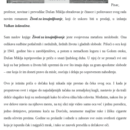
Pisac,
profesor, novinar i prevodilac Dušan Miklja obradovao je čitaoce i poštovaoce svog rada
novim romanom
Životi za iznajmljivanje
,
koji će uskoro biti u prodaji, u izdanju
Vulkan izdavaštva
.
Sam naslov knjige
Životi za iznajmljivanje
jeste svojevrsna metafora neslobode. Ona
oslikava sudbine potlačenih i nedužnih, žednih života i gladnih slobode. Pišući o ocu koji
je 1941. godine bio u zarobljeništvu, a potom u nemačkom logoru i na Golom otoku,
Dušan Miklja ispripovedao je priču o snazi ljudskog duha. U njoj će se pronaći svi oni
koji su bar jednom u životu bili spremni da sve što imaju daju za gram apsolutne slobode
– one koja će im doneti pravo da misle, osećaju i delaju po sopstvenom nahođenju.
Ovo je istinita priča o dečaku koji nikada nije prestao da čeka svog oca. I kada je
proputovao svet i stigao do najudaljenijih tačaka na zemaljskoj kugli, nastavio je da traži
deliće slagalice koji su nedostajali kako bi očeva slika bila celovita. Međutim, nakon što je
sve delove stavio na njihovo mesto, na toj slici nije video samo oca već i jednu porodicu,
jedno detinjstvo, prizemnu kuću na Dorćolu, neumorne majčine ruke i žišku cigarete
među očevim prstima. Godine su prolazile i odnele u zaborav sve osim svetlosti cigarete
koja je ispunila čak i najgušći mrak, i tako se zauvek preselila u dečakove oči.