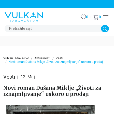
STALNI POPUST OD 15% NA SVE NASLOVE
0
0
Pretražite sajt
Vulkan izdavaštvo
Aktuelnosti
Vesti
Novi roman Dušana Miklje „Životi za iznajmljivanje“ uskoro u prodaji
Vesti
13. Maj
Novi roman Dušana Miklje „Životi za
iznajmljivanje“ uskoro u prodaji