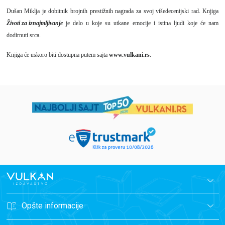
Dušan Miklja je dobitnik brojnih prestižnih nagrada za svoj višedecenijski rad. Knjiga
Životi za iznajmljivanje
je delo u koje su utkane emocije i istina ljudi koje će nam
dodirnuti srca.
Knjiga će uskoro biti dostupna putem sajta
www.vulkani.rs
.
Opšte informacije