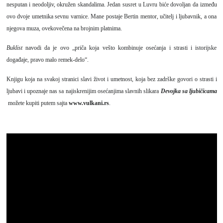
nesputan i neodoljiv, okružen skandalima. Jedan susret u Luvru biće dovoljan da između
ovo dvoje umetnika sevnu varnice. Mane postaje Bertin mentor, učitelj i ljubavnik, a ona
njegova muza, ovekovečena na brojnim platnima.
Buklist
navodi da je ovo „priča koja vešto kombinuje osećanja i strasti i istorijske
događaje, pravo malo remek-delo“.
Knjigu koja na svakoj stranici slavi život i umetnost, koja bez zadrške govori o strasti i
ljubavi i upoznaje nas sa najiskrenijim osećanjima slavnih slikara
Devojka sa ljubičicama
možete kupiti putem sajta
www.vulkani.rs
.