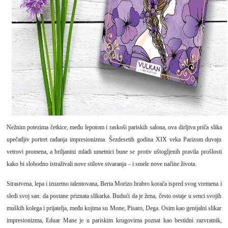
Nežnim potezima četkice, među lepotom i raskoši pariskih salona, ova dirljiva priča slika
upečatljiv portret rađanja impresionizma. Šezdesetih godina XIX veka Parizom duvaju
vetrovi promena, a briljantni mladi umetnici bune se protiv uštogljenih pravila prošlosti
kako bi slobodno istraživali nove stilove stvaranja – i smele nove načine života.
Strastvena, lepa i izuzetno talentovana, Berta Morizo hrabro korača ispred svog vremena i
sledi svoj san: da postane priznata slikarka. Budući da je žena, često ostaje u senci svojih
muških kolega i prijatelja, među kojima su Mone, Pisaro, Dega. Osim kao genijalni slikar
impresionizma, Eduar Mane je u pariskim krugovima poznat kao bestidni razvratnik,