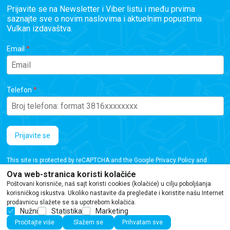
Prijavite se na Newsletter i Viber listu i među prvima
saznajte sve o novim naslovima i aktuelnim popustima
Vulkan izdavaštva.
Email
Telefon
Prijavite se
This site is protected by reCAPTCHA and the Google
Privacy Policy
and
Terms of Service
apply.
Ova web-stranica koristi kolačiće
Poštovani korisniče, naš sajt koristi cookies (kolačiće) u cilju poboljšanja
korisničkog iskustva. Ukoliko nastavite da pregledate i koristite našu Internet
prodavnicu slažete se sa upotrebom kolačića.
Nužni
Statistika
Marketing
Iako se trudimo da budemo tačni, informacije na ovoj veb stranici mogu sadržati
Pročitajte više
Slažem se
Prihvatam sve