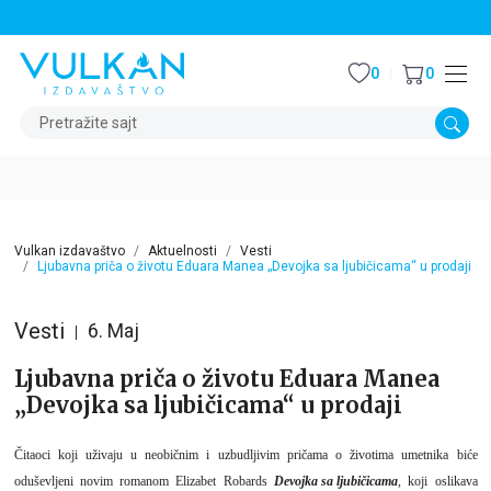
STALNI POPUST OD 15% NA SVE NASLOVE
0
0
Pretražite sajt
Vulkan izdavaštvo
Aktuelnosti
Vesti
Ljubavna priča o životu Eduara Manea „Devojka sa ljubičicama“ u prodaji
Vesti
6. Maj
Ljubavna priča o životu Eduara Manea
„Devojka sa ljubičicama“ u prodaji
Čitaoci koji uživaju u neobičnim i uzbudljivim pričama o životima umetnika biće
oduševljeni novim romanom Elizabet Robards
Devojka sa ljubičicama
, koji oslikava