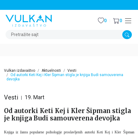
STALNI POPUST OD 15% NA SVE NASLOVE
0
0
Pretražite sajt
Vulkan izdavaštvo
Aktuelnosti
Vesti
Od autorki Keti Kej i Kler Šipman stigla je knjiga Budi samouverena
devojka
Vesti
19. Mart
Od autorki Keti Kej i Kler Šipman stigla
je knjiga Budi samouverena devojka
Knjiga iz žanra popularne psihologije proslavljenih autorki Keti Kej i Kler Šipman