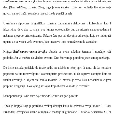
Budi samouverena devojka
kombinuje najsavremenija naučna istraživanja sa iskustvima
devojčica različitog uzrasta. Zbog toga je ovo savršen izbor za ljubitelje literature koja
govori na koji način se radom na sebi može postići uspeh.
Ukrašena stripovima iz grafičkih romana, zabavnim spiskovima i kvizovima, kao i
iskustvima devojaka iz kraja, ova knjiga obelodaniće put za sticanje samopouzdanja i
način za njegovo primenjivanje. Uskoro ćete postati devojka od akcije, koja se rizikujući
upušta u sve veće i veće avanture, kao i izazove koje ne možete ni da zamislite.
Knjiga
Budi samouverena devojka
obraća se svim mladim ženama i upućuje reči
podrške. Jer vi možete da vladate svetom. Ono što vam je potrebno jeste samopouzdanje.
Da li ste nekada poželele da imate petlju za učešće u nekoj igri ili timu, ili da konačno
popričate sa tim mrzovoljnim i zastrašujućim profesorom, ili da zapravo osnujete klub za
zaštitu životinja o kojem ste toliko maštale? A možda je vaša lista nedostižnih ciljeva
potpuno drugačija? Evo tajnog sastojka koji otkriva kako da je ostvarite:
Samopouzdanje. Ono vam daje moć da učinite šta god poželite.
„Ovo je knjiga koja je potrebna svakoj devojci kako bi ostvarila svoje snove.“ – Lori
Ernandez, osvajačica zlatne olimpijske medalje u gimnastici i autorka bestselera
I Got