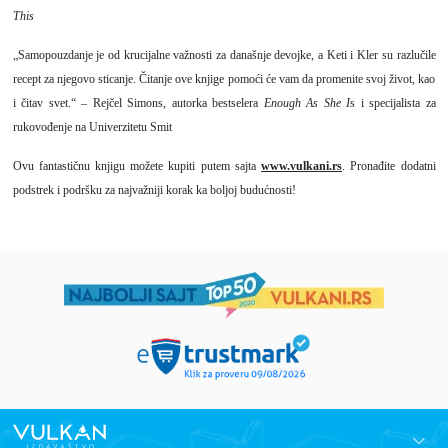
This
„Samopouzdanje je od krucijalne važnosti za današnje devojke, a Keti i Kler su razlučile
recept za njegovo sticanje. Čitanje ove knjige pomoći će vam da promenite svoj život, kao
i čitav svet.“ – Rejčel Simons, autorka bestselera
Enough As She I
s i specijalista za
rukovođenje na Univerzitetu Smit
Ovu fantastičnu knjigu možete kupiti putem sajta
www.vulkani.rs
. Pronađite dodatni
podstrek i podršku za najvažniji korak ka boljoj budućnosti!