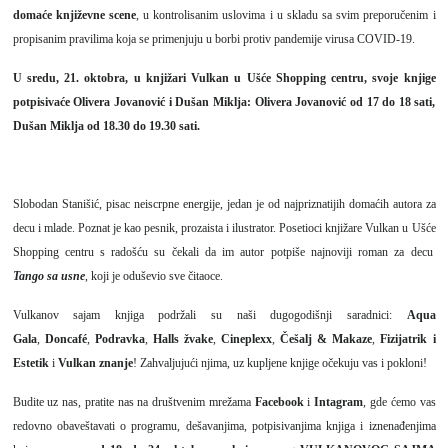
domaće književne scene
, u kontrolisanim uslovima i u skladu sa svim preporučenim i
propisanim pravilima koja se primenjuju u borbi protiv pandemije virusa COVID-19.
U sredu, 21. oktobra, u knjižari Vulkan u Ušće Shopping centru, svoje knjige
potpisivaće Olivera Jovanović i Dušan Miklja: Olivera Jovanović od 17 do 18 sati,
Dušan Miklja od 18.30 do 19.30 sati.
Slobodan Stanišić, pisac neiscrpne energije, jedan je od najpriznatijih domaćih autora za
decu i mlade. Poznat je kao pesnik, prozaista i ilustrator. Posetioci knjižare Vulkan u Ušće
Shopping centru s radošću su čekali da im autor potpiše najnoviji roman za decu
Tango sa usne
, koji je oduševio sve čitaoce.
Vulkanov sajam knjiga podržali su naši dugogodišnji saradnici:
Aqua
Gala
,
Doncafé
,
Podravka
,
Halls žvake
,
Cineplexx
,
Češalj & Makaze
,
Fizijatrik i
Estetik
i
Vulkan znanje
! Zahvaljujući njima, uz kupljene knjige očekuju vas i pokloni!
Budite uz nas, pratite nas na društvenim mrežama
Facebook
i
Intagram
, gde ćemo vas
redovno obaveštavati o programu, dešavanjima, potpisivanjima knjiga i iznenađenjima