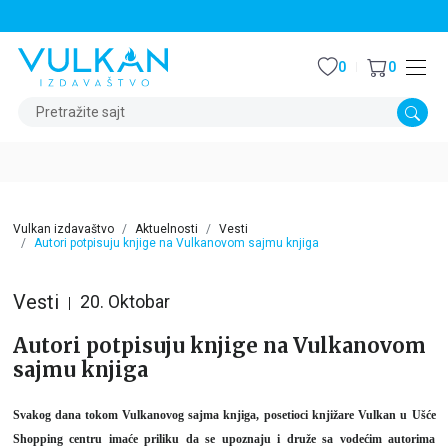
STALNI POPUST OD 15% NA SVE NASLOVE
0
0
Pretražite sajt
Vulkan izdavaštvo
Aktuelnosti
Vesti
Autori potpisuju knjige na Vulkanovom sajmu knjiga
Vesti
20. Oktobar
Autori potpisuju knjige na Vulkanovom
sajmu knjiga
Svakog dana tokom Vulkanovog sajma knjiga, posetioci knjižare Vulkan u Ušće
Shopping centru imaće priliku da se upoznaju i druže sa vodećim autorima