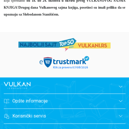
koja spremamo
od 18. do 24. oktobra u okviru prvog VULKANOVOG SAJMA
KNJIGA
!
Drugog dana Vulkanovog sajma knjiga, posetioci su imali priliku da se
upoznaju sa Slobodanom Stanišićem.
Opšte informacije
Korisnički servis