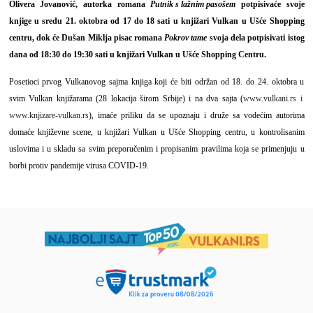
Olivera Jovanović, autorka romana
Putnik s lažnim pasošem
potpisivaće svoje
knjige u sredu 21. oktobra od 17 do 18 sati u knjižari Vulkan u Ušće Shopping
centru, dok će Dušan Miklja pisac romana
Pokrov tame
svoja dela potpisivati istog
dana od 18:30 do 19:30 sati u knjižari Vulkan u Ušće Shopping Centru.
Posetioci prvog Vulkanovog sajma knjiga koji će biti održan od 18. do 24. oktobra u
svim Vulkan knjižarama (28 lokacija širom Srbije) i na dva sajta (
www.vulkani.rs
i
www.knjizare-vulkan.rs
), imaće priliku da se upoznaju i druže sa vodećim autorima
domaće književne scene, u knjižari Vulkan u Ušće Shopping centru, u kontrolisanim
uslovima i u skladu sa svim preporučenim i propisanim pravilima koja se primenjuju u
borbi protiv pandemije virusa COVID-19.