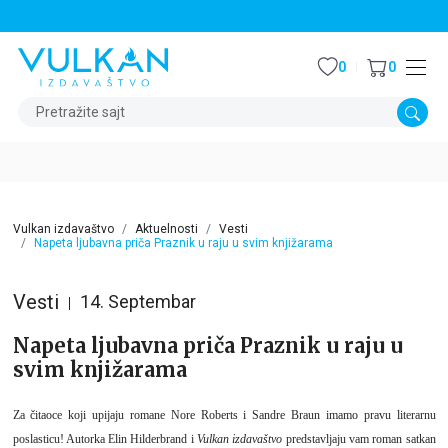
STALNI POPUST OD 15% NA SVE NASLOVE
0
0
Pretražite sajt
Vulkan izdavaštvo
Aktuelnosti
Vesti
Napeta ljubavna priča Praznik u raju u svim knjižarama
Vesti
14. Septembar
Napeta ljubavna priča Praznik u raju u
svim knjižarama
Za čitaoce koji upijaju romane Nore Roberts i Sandre Braun imamo pravu literarnu
poslasticu! Autorka Elin Hilderbrand i
Vulkan izdavaštvo
predstavljaju vam roman satkan