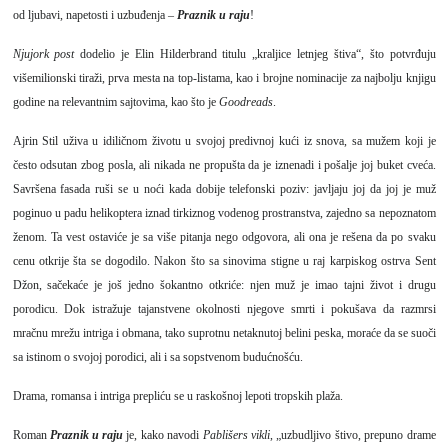
od ljubavi, napetosti i uzbuđenja –
Praznik u raju
!
Njujork post
dodelio je Elin Hilderbrand titulu „kraljice letnjeg štiva“, što potvrđuju
višemilionski tiraži, prva mesta na top-listama, kao i brojne nominacije za najbolju knjigu
godine na relevantnim sajtovima, kao što je
Goodreads
.
Ajrin Stil uživa u idiličnom životu u svojoj predivnoj kući iz snova, sa mužem koji je
često odsutan zbog posla, ali nikada ne propušta da je iznenadi i pošalje joj buket cveća.
Savršena fasada ruši se u noći kada dobije telefonski poziv: javljaju joj da joj je muž
poginuo u padu helikoptera iznad tirkiznog vodenog prostranstva, zajedno sa nepoznatom
ženom. Ta vest ostaviće je sa više pitanja nego odgovora, ali ona je rešena da po svaku
cenu otkrije šta se dogodilo. Nakon što sa sinovima stigne u raj karpiskog ostrva Sent
Džon, sačekaće je još jedno šokantno otkriće: njen muž je imao tajni život i drugu
porodicu. Dok istražuje tajanstvene okolnosti njegove smrti i pokušava da razmrsi
mračnu mrežu intriga i obmana, tako suprotnu netaknutoj belini peska, moraće da se suoči
sa istinom o svojoj porodici, ali i sa sopstvenom budućnošću.
Drama, romansa i intriga prepliću se u raskošnoj lepoti tropskih plaža.
Roman
Praznik u raju
je, kako navodi
Pablišers vikli
, „uzbudljivo štivo, prepuno drame