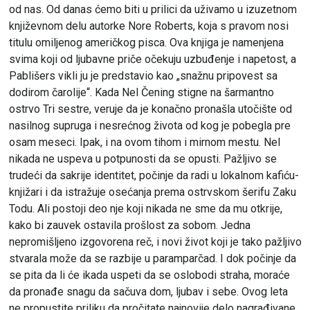
od nas. Od danas ćemo biti u prilici da uživamo u izuzetnom
književnom delu autorke Nore Roberts, koja s pravom nosi
titulu omiljenog američkog pisca. Ova knjiga je namenjena
svima koji od ljubavne priče očekuju uzbuđenje i napetost, a
Pablišers vikli ju je predstavio kao „snažnu pripovest sa
dodirom čarolije“. Kada Nel Čening stigne na šarmantno
ostrvo Tri sestre, veruje da je konačno pronašla utočište od
nasilnog supruga i nesrećnog života od kog je pobegla pre
osam meseci. Ipak, i na ovom tihom i mirnom mestu. Nel
nikada ne uspeva u potpunosti da se opusti. Pažljivo se
trudeći da sakrije identitet, počinje da radi u lokalnom kafiću-
knjižari i da istražuje osećanja prema ostrvskom šerifu Zaku
Todu. Ali postoji deo nje koji nikada ne sme da mu otkrije,
kako bi zauvek ostavila prošlost za sobom. Jedna
nepromišljeno izgovorena reč, i novi život koji je tako pažljivo
stvarala može da se razbije u paramparčad. I dok počinje da
se pita da li će ikada uspeti da se oslobodi straha, moraće
da pronađe snagu da sačuva dom, ljubav i sebe. Ovog leta
ne propustite priliku da pročitate najnovije delo nagrađivane