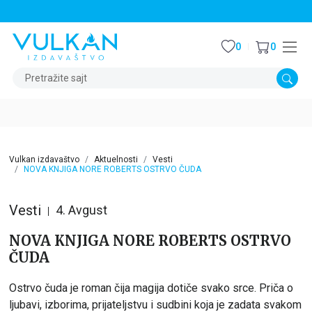
STALNI POPUST OD 15% NA SVE NASLOVE
0
0
Pretražite sajt
Vulkan izdavaštvo
Aktuelnosti
Vesti
NOVA KNJIGA NORE ROBERTS OSTRVO ČUDA
Vesti
4. Avgust
NOVA KNJIGA NORE ROBERTS OSTRVO
ČUDA
Ostrvo čuda je roman čija magija dotiče svako srce. Priča o
ljubavi, izborima, prijateljstvu i sudbini koja je zadata svakom