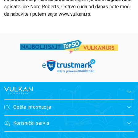
spisateljice Nore Roberts. Ostrvo čuda od danas ćete moći
da nabavite i putem sajta www.vulkani.rs.
Opšte informacije
Korisnički servis