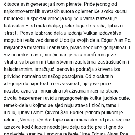
čitaoce svih generacija širom planete. Priče jednog od
najkontroverznijih svetskih autora oplemeniće svaku kućnu
biblioteku, a spektar emocija koji će u vama izazvati je
kolosalan – od melanholije, preko tuge do straha, ljubavi i
strasti. Poova Izabrana dela u izdanju Vulkan izdavaštva
mogu biti vaša već danas! U obilju svojih dela, Edgar Alan Po,
majstor za misteriju i sablasno, pisac neobične genijalnosti i
vizionarske mašte, suočio nas je sa atmosferom jeze i
straha, sa bizarnim i tajanstvenim zapletima, zastrašujućim i
halucinantnim, istražujući senovita područja skrivena iza
prividne normalnosti našeg postojanja. Od zloslutnih
alegorija do napetosti i neizvesnosti, njegove priče
nezaboravna su i originalna istraživanja mračnije strane
života, bezvremeni uvid u najzagonetnije kutke ljudske duše,
remek-dela u kojima se sjedinjuju strava i zločin, tama i
ludilo, ljubav i smrt. Čuveni Šarl Bodler jednom prilikom je
rekao: „Nema priče dostojne ovog imena ako od prve reči ne
izazove kod čitaoca neodoljivu želju da što pre stigne do
poslednje stranice i spozna rešenje.“ Ime Edgara Alana Poa