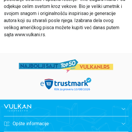
odjekuje celim svetom kroz vekove. Bio je veliki umetnik i
svojom snagom i originalnošću inspirisao je generacije
autora koji su stvarali posle njega. Izabrana dela ovog
velikog američkog pisca možete kupiti već danas putem
sajta www.vulkani.rs.
Opšte informacije