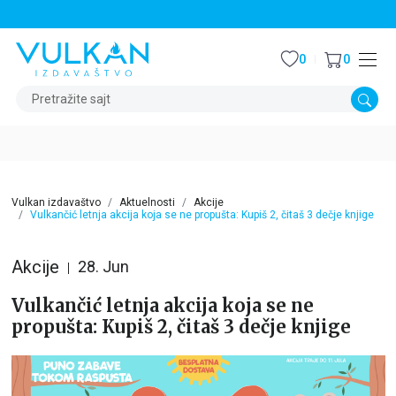
STALNI POPUST OD 15% NA SVE NASLOVE
0
0
Pretražite sajt
Vulkan izdavaštvo
Aktuelnosti
Akcije
Vulkančić letnja akcija koja se ne propušta: Kupiš 2, čitaš 3 dečje knjige
Akcije
28. Jun
Vulkančić letnja akcija koja se ne
propušta: Kupiš 2, čitaš 3 dečje knjige