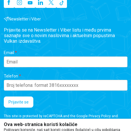
Newsletter i Viber
Prijavite se na Newsletter i Viber listu i među prvima
saznajte sve o novim naslovima i aktuelnim popustima
Vulkan izdavaštva.
Email
Telefon
Prijavite se
This site is protected by reCAPTCHA and the Google
Privacy Policy
and
Terms of Service
apply.
Ova web-stranica koristi kolačiće
Poštovani korisniče, naš sajt koristi cookies (kolačiće) u cilju poboljšanja