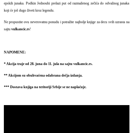
epskih junaka. Podkin Jednouhi prelazi put od razmaženog zečića do odvažnog junaka
koji će još dugo živeti kroz legendu.
Ne propustite ovu neverovatnu ponudu i potražite najbolje knjige za decu svih uzrasta na
sajtu
vulkancic.rs
!
NAPOMENE:
* Akcija traje od 28. juna do 11. jula na sajtu vulkancic.rs.
** Akcijom su obuhvaćena odabrana dečja izdanja.
*** Dostava knjiga na teritoriji Srbije se ne naplaćuje.