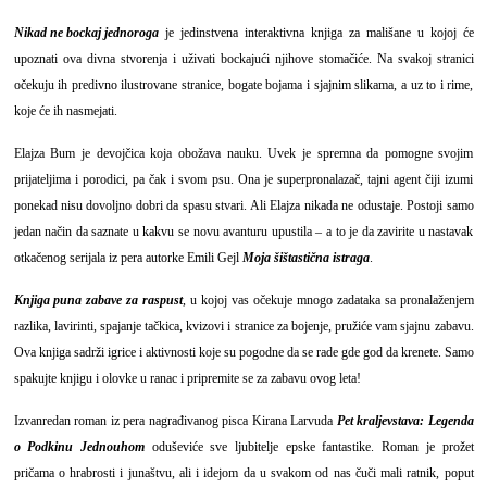
Nikad ne bockaj jednoroga
je jedinstvena interaktivna knjiga za mališane u kojoj će
upoznati ova divna stvorenja i uživati bockajući njihove stomačiće. Na svakoj stranici
očekuju ih predivno ilustrovane stranice, bogate bojama i sjajnim slikama, a uz to i rime,
koje će ih nasmejati.
Elajza Bum je devojčica koja obožava nauku. Uvek je spremna da pomogne svojim
prijateljima i porodici, pa čak i svom psu. Ona je superpronalazač, tajni agent čiji izumi
ponekad nisu dovoljno dobri da spasu stvari. Ali Elajza nikada ne odustaje. Postoji samo
jedan način da saznate u kakvu se novu avanturu upustila – a to je da zavirite u nastavak
otkačenog serijala iz pera autorke Emili Gejl
Moja šištastična istraga
.
Knjiga puna zabave za raspust
, u kojoj vas očekuje mnogo zadataka sa pronalaženjem
razlika, lavirinti, spajanje tačkica, kvizovi i stranice za bojenje, pružiće vam sjajnu zabavu.
Ova knjiga sadrži igrice i aktivnosti koje su pogodne da se rade gde god da krenete. Samo
spakujte knjigu i olovke u ranac i pripremite se za zabavu ovog leta!
Izvanredan roman iz pera nagrađivanog pisca Kirana Larvuda
Pet kraljevstava: Legenda
o Podkinu Jednouhom
oduševiće sve ljubitelje epske fantastike. Roman je prožet
pričama o hrabrosti i junaštvu, ali i idejom da u svakom od nas čuči mali ratnik, poput