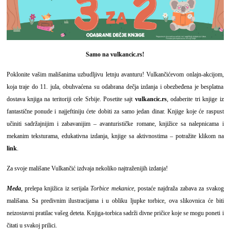
Samo na
vulkancic.rs
!
Poklonite vašim mališanima uzbudljivu letnju avanturu! Vulkančićevom onlajn-akcijom,
koja traje do 11. jula, obuhvaćena su odabrana dečja izdanja i obezbeđena je besplatna
dostava knjiga na teritoriji cele Srbije. Posetite sajt
vulkancic.rs
, odaberite tri knjige iz
fantastične ponude i najjeftiniju ćete dobiti za samo jedan dinar. Knjige koje će raspust
učiniti sadržajnijim i zabavanijim – avanturističke romane, knjižice sa nalepnicama i
mekanim teksturama, edukativna izdanja, knjige sa aktivnostima – potražite klikom na
link
.
Za svoje mališane Vulkančić izdvaja nekoliko najtraženijih izdanja!
Meda
, prelepa knjižica iz serijala
Torbice mekanice
, postaće najdraža zabava za svakog
mališana. Sa predivnim ilustracijama i u obliku ljupke torbice, ova slikovnica će biti
neizostavni pratilac vašeg deteta. Knjiga-torbica sadrži divne pričice koje se mogu poneti i
čitati u svakoj prilici.