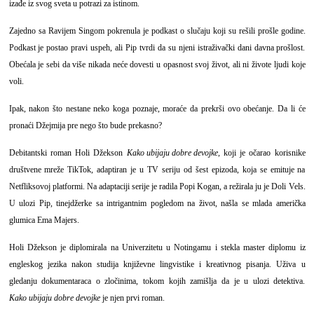
izađe iz svog sveta u potrazi za istinom.
Zajedno sa Ravijem Singom pokrenula je podkast o slučaju koji su rešili prošle godine.
Podkast je postao pravi uspeh, ali Pip tvrdi da su njeni istraživački dani davna prošlost.
Obećala je sebi da više nikada neće dovesti u opasnost svoj život, ali ni živote ljudi koje
voli.
Ipak, nakon što nestane neko koga poznaje, moraće da prekrši ovo obećanje. Da li će
pronaći Džejmija pre nego što bude prekasno?
Debitantski roman Holi Džekson
Kako ubijaju dobre devojke
, koji je očarao korisnike
društvene mreže TikTok, adaptiran je u TV seriju od šest epizoda, koja se emituje na
Netfliksovoj platformi. Na adaptaciji serije je radila Popi Kogan, a režirala ju je Doli Vels.
U ulozi Pip, tinejdžerke sa intrigantnim pogledom na život, našla se mlada američka
glumica Ema Majers.
Holi Džekson je diplomirala na Univerzitetu u Notingamu i stekla master diplomu iz
engleskog jezika nakon studija književne lingvistike i kreativnog pisanja. Uživa u
gledanju dokumentaraca o zločinima, tokom kojih zamišlja da je u ulozi detektiva.
Kako ubijaju dobre devojke
je njen prvi roman.