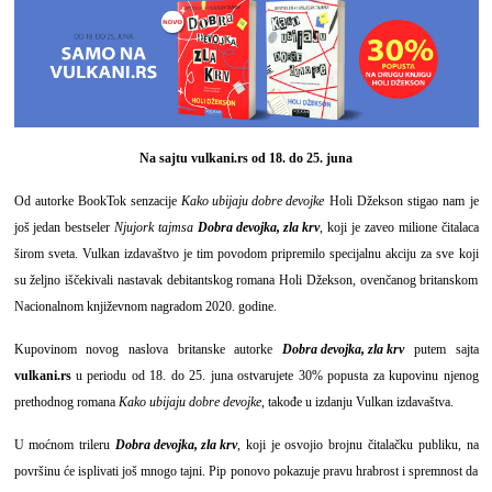
N
a sajtu
vulkani.rs
od 18. do 25. juna
Od autorke BookTok senzacije
Kako ubijaju dobre devojke
Holi Džekson stigao nam je
još jedan bestseler
Njujork tajmsa
Dobra devojka, zla krv
, koji je zaveo milione čitalaca
širom sveta. Vulkan izdavaštvo je tim povodom pripremilo specijalnu akciju za sve koji
su željno iščekivali nastavak debitantskog romana Holi Džekson, ovenčanog britanskom
Nacionalnom književnom nagradom 2020. godine.
Kupovinom novog naslova britanske autorke
Dobra devojka, zla krv
putem sajta
vulkani.rs
u periodu od 18. do 25. juna ostvarujete 30% popusta za kupovinu njenog
prethodnog romana
Kako ubijaju dobre devojke
, takođe u izdanju Vulkan izdavaštva.
U moćnom trileru
Dobra devojka, zla krv
, koji je osvojio brojnu čitalačku publiku, na
površinu će isplivati još mnogo tajni. Pip ponovo pokazuje pravu hrabrost i spremnost da