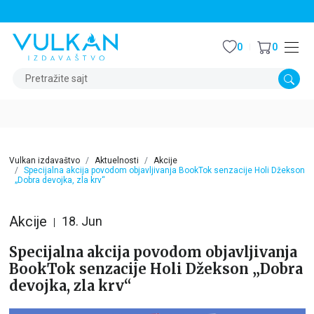
STALNI POPUST OD 15% NA SVE NASLOVE
0
0
Pretražite sajt
Vulkan izdavaštvo
Aktuelnosti
Akcije
Specijalna akcija povodom objavljivanja BookTok senzacije Holi Džekson
„Dobra devojka, zla krv“
Akcije
18. Jun
Specijalna akcija povodom objavljivanja
BookTok senzacije Holi Džekson „Dobra
devojka, zla krv“