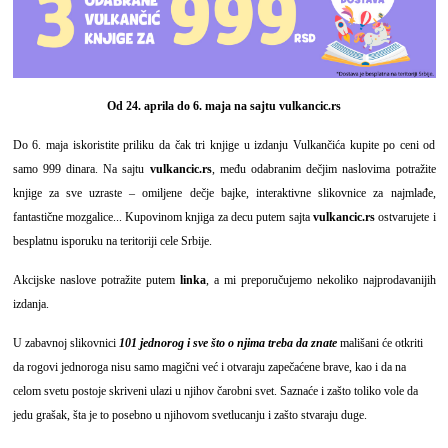
Od 24. aprila do 6. maja na sajtu
vulkancic.rs
Do 6. maja iskoristite priliku da čak tri knjige u izdanju Vulkančića kupite po ceni od
samo 999 dinara. Na sajtu
vulkancic.rs
, među odabranim dečjim naslovima potražite
knjige za sve uzraste – omiljene dečje bajke, interaktivne slikovnice za najmlađe,
fantastične mozgalice... Kupovinom knjiga za decu putem sajta
vulkancic.rs
ostvarujete i
besplatnu isporuku na teritoriji cele Srbije.
Akcijske naslove potražite putem
linka
, a mi preporučujemo nekoliko najprodavanijih
izdanja.
U zabavnoj slikovnici
101 jednorog i sve što o njima treba da znate
mališani će otkriti
da rogovi jednoroga nisu samo magični već i otvaraju zapečaćene brave, kao i da na
celom svetu postoje skriveni ulazi u njihov čarobni svet. Saznaće i zašto toliko vole da
jedu grašak, šta je to posebno u njihovom svetlucanju i zašto stvaraju duge.