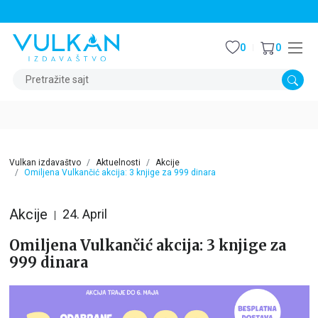
STALNI POPUST OD 15% NA SVE NASLOVE
0
0
Pretražite sajt
Vulkan izdavaštvo
Aktuelnosti
Akcije
Omiljena Vulkančić akcija: 3 knjige za 999 dinara
Akcije
24. April
Omiljena Vulkančić akcija: 3 knjige za
999 dinara