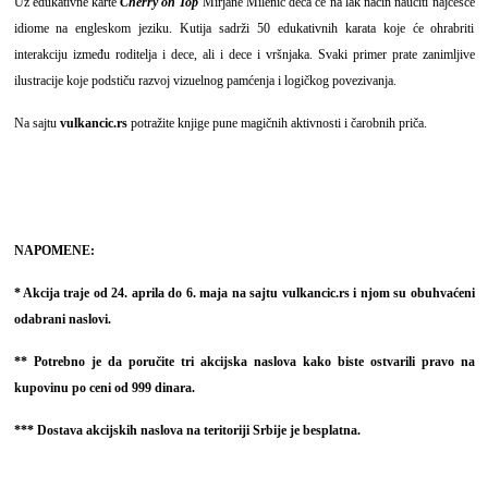
Uz edukativne karte
Cherry on Top
Mirjane Milenić deca će na lak način naučiti najčešće
idiome na engleskom jeziku. Kutija sadrži 50 edukativnih karata koje će ohrabriti
interakciju između roditelja i dece, ali i dece i vršnjaka. Svaki primer prate zanimljive
ilustracije koje podstiču razvoj vizuelnog pamćenja i logičkog povezivanja.
Na sajtu
vulkancic.rs
potražite knjige pune magičnih aktivnosti i čarobnih priča.
NAPOMENE:
* Akcija traje od 24. aprila do 6. maja na sajtu
vulkancic.rs
i njom su obuhvaćeni
odabrani naslovi.
** Potrebno je da poručite tri akcijska naslova kako biste ostvarili pravo na
kupovinu po ceni od 999 dinara.
*** Dostava akcijskih naslova na teritoriji Srbije je besplatna.