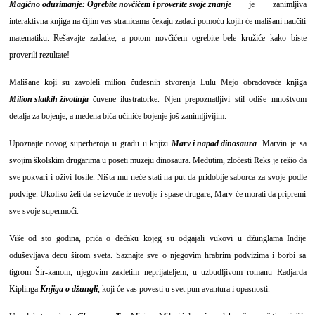
Magično oduzimanje: Ogrebite novčićem i proverite svoje znanje
je zanimljiva
interaktivna knjiga na čijim vas stranicama čekaju zadaci pomoću kojih će mališani naučiti
matematiku. Rešavajte zadatke, a potom novčićem ogrebite bele kružiće kako biste
proverili rezultate!
Mališane koji su zavoleli milion čudesnih stvorenja Lulu Mejo obradovaće knjiga
Milion slatkih životinja
čuvene ilustratorke. Njen prepoznatljivi stil odiše mnoštvom
detalja za bojenje, a medena bića učiniće bojenje još zanimljivijim.
Upoznajte novog superheroja u gradu u knjizi
Marv i napad dinosaura
. Marvin je sa
svojim školskim drugarima u poseti muzeju dinosaura. Međutim, zločesti Reks je rešio da
sve pokvari i oživi fosile. Ništa mu neće stati na put da pridobije saborca za svoje podle
podvige. Ukoliko želi da se izvuče iz nevolje i spase drugare, Marv će morati da pripremi
sve svoje supermoći.
Više od sto godina, priča o dečaku kojeg su odgajali vukovi u džunglama Indije
oduševljava decu širom sveta. Saznajte sve o njegovim hrabrim podvizima i borbi sa
tigrom Šir-kanom, njegovim zakletim neprijateljem, u uzbudljivom romanu Radjarda
Kiplinga
Knjiga o džungli
, koji će vas povesti u svet pun avantura i opasnosti.