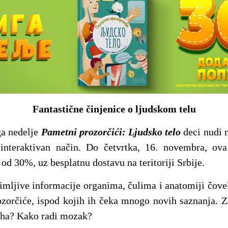
Fantastične činjenice o ljudskom telu
ga nedelje
Pametni prozorčići: Ljudsko telo
deci nudi 
interaktivan način. Do četvrtka, 16. novembra, ova
d 30%, uz besplatnu dostavu na teritoriji Srbije.
nimljive informacije organima, čulima i anatomiji čove
ozorčiće, ispod kojih ih čeka mnogo novih saznanja. Z
ha? Kako radi mozak?