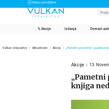
Status porudžbine
BESPLATNA DOSTAVA ZA IZNOS PREKO 3500 RSD
Pretr
% Akcije
Izdanja
Domaći aut
Vulkan izdavaštvo
Aktuelnosti
Akcije
„Pametni prozorčići: Ljudsko tel
Akcije
13. Nove
„Pametni p
knjiga ned