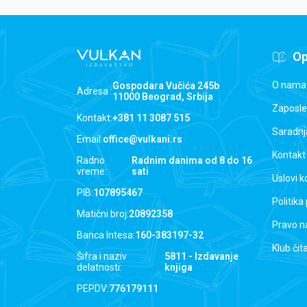
Op
O nama
Gospodara Vučića 245b
Adresa :
11000 Beograd, Srbija
Zaposle
Kontakt:
+381 11 3087 515
Saradnj
Email:
office@vulkani.rs
Kontakt
Radno
Radnim danima od 8 do 16
vreme:
sati
Uslovi k
PIB:
107895467
Politika
Matični broj:
20892358
Pravo n
Banca Intesa:
160-383197-32
Klub čit
Šifra i naziv
5811 - Izdavanje
delatnosti:
knjiga
PEPDV:
776179111