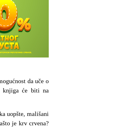
mogućnost da uče o
 knjiga će biti na
ka uopšte, mališani
ašto je krv crvena?