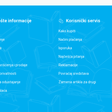
šte informacije
Korisnički servis
Kako kupiti
nje
Načini plaćanja
a
Isporuka
Najčešća pitanja
orišćenja i prodaje
Reklamacije
 privatnosti
Povraćaj sredstava
a odustajanje
Zamena artikla za drugi
alaca