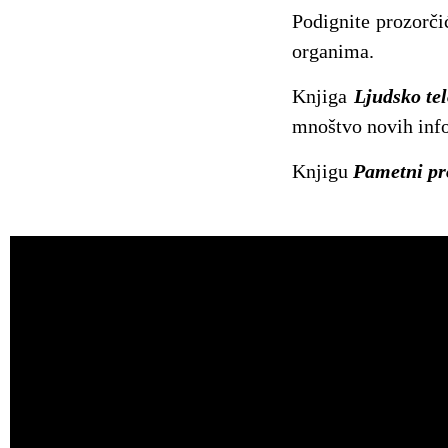
Podignite prozorčić
organima.
Knjiga
Ljudsko te
mnoštvo novih infor
Knjigu
Pametni pro