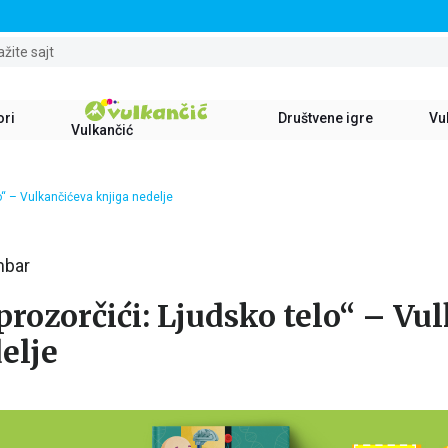
STALNI POPUST OD 15% NA SVE NASLOVE
ažite sajt
ori
Društvene igre
Vul
Vulkančić
o“ – Vulkančićeva knjiga nedelje
mbar
rozorčići: Ljudsko telo“ – Vu
elje