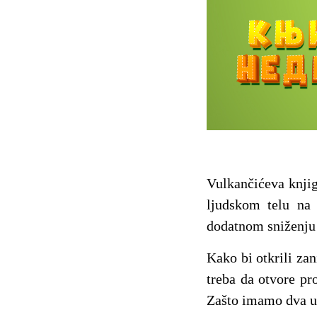
Vulkančićeva knji
ljudskom telu na 
dodatnom sniženju o
Kako bi otkrili za
treba da otvore pr
Zašto imamo dva u