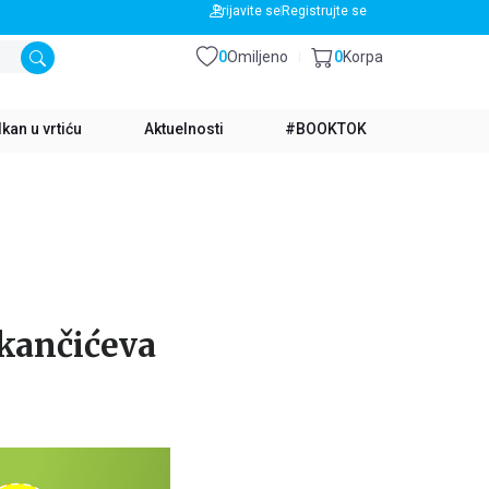
BESPLATNA DOSTAVA ZA IZNOS PREKO 3500 RSD
Prijavite se
Registrujte se
0
Omiljeno
0
Korpa
kan u vrtiću
Aktuelnosti
#BOOKTOK
lkančićeva