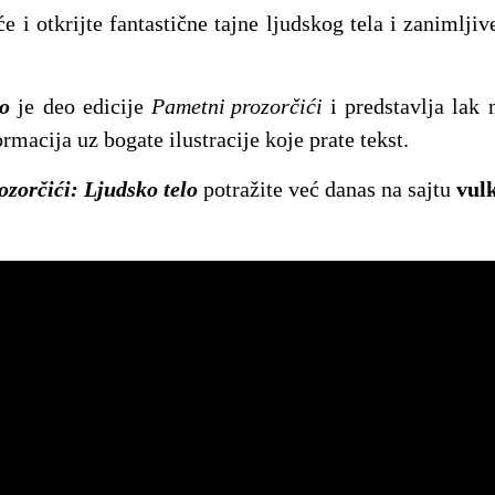
e i otkrijte fantastične tajne ljudskog tela i zanimlji
lo
je deo edicije
Pametni prozorčići
i predstavlja lak 
macija uz bogate ilustracije koje prate tekst.
zorčići: Ljudsko telo
potražite već danas na sajtu
vulk