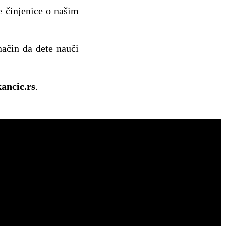
ve činjenice o našim
način da dete nauči
ancic.rs
.