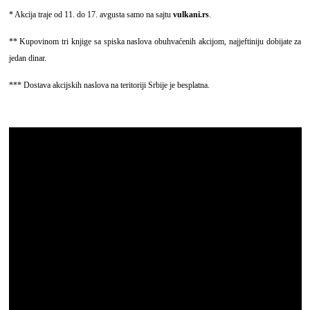
* Akcija traje od 11. do 17. avgusta samo na sajtu
vulkani.rs
.
** Kupovinom tri knjige sa spiska naslova obuhvaćenih akcijom, najjeftiniju dobijate za
jedan dinar.
*** Dostava akcijskih naslova na teritoriji Srbije je besplatna.