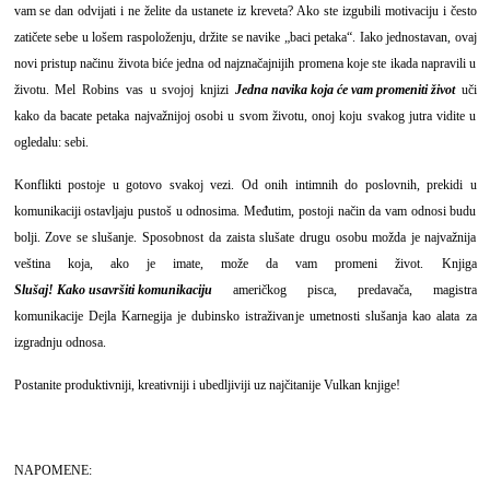
vam se dan odvijati i ne želite da ustanete iz kreveta? Ako ste izgubili motivaciju i često
zatičete sebe u lošem raspoloženju, držite se navike „baci petaka“. Iako jednostavan, ovaj
novi pristup načinu života biće jedna od najznačajnijih promena koje ste ikada napravili u
životu. Mel Robins vas u svojoj knjizi
Jedna navika koja će vam promeniti život
uči
kako da bacate petaka najvažnijoj osobi u svom životu, onoj koju svakog jutra vidite u
ogledalu: sebi.
Konflikti postoje u gotovo svakoj vezi. Od onih intimnih do poslovnih, prekidi u
komunikaciji ostavljaju pustoš u odnosima. Međutim, postoji način da vam odnosi budu
bolji. Zove se slušanje. Sposobnost da zaista slušate drugu osobu možda je najvažnija
veština koja, ako je imate, može da vam promeni život. Knjiga
Slušaj! Kako usavršiti komunikaciju
američkog pisca, predavača, magistra
komunikacije Dejla Karnegija je dubinsko istraživanje umetnosti slušanja kao alata za
izgradnju odnosa.
Postanite produktivniji, kreativniji i ubedljiviji uz najčitanije Vulkan knjige!
NAPOMENE: