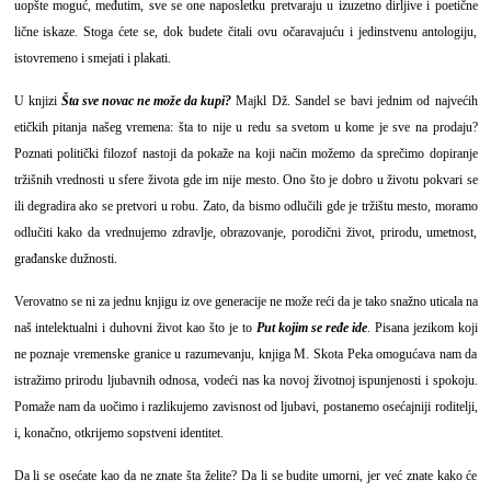
uopšte moguć, međutim, sve se one naposletku pretvaraju u izuzetno dirljive i poetične
lične iskaze. Stoga ćete se, dok budete čitali ovu očaravajuću i jedinstvenu antologiju,
istovremeno i smejati i plakati.
U knjizi
Šta sve novac ne može da kupi?
Majkl Dž. Sandel se bavi jednim od najvećih
etičkih pitanja našeg vremena: šta to nije u redu sa svetom u kome je sve na prodaju?
Poznati politički filozof nastoji da pokaže na koji način možemo da sprečimo dopiranje
tržišnih vrednosti u sfere života gde im nije mesto. Ono što je dobro u životu pokvari se
ili degradira ako se pretvori u robu. Zato, da bismo odlučili gde je tržištu mesto, moramo
odlučiti kako da vrednujemo zdravlje, obrazovanje, porodični život, prirodu, umetnost,
građanske dužnosti.
Verovatno se ni za jednu knjigu iz ove generacije ne može reći da je tako snažno uticala na
naš intelektualni i duhovni život kao što je to
Put kojim se ređe ide
. Pisana jezikom koji
ne poznaje vremenske granice u razumevanju, knjiga M. Skota Peka omogućava nam da
istražimo prirodu ljubavnih odnosa, vodeći nas ka novoj životnoj ispunjenosti i spokoju.
Pomaže nam da uočimo i razlikujemo zavisnost od ljubavi, postanemo osećajniji roditelji,
i, konačno, otkrijemo sopstveni identitet.
Da li se osećate kao da ne znate šta želite? Da li se budite umorni, jer već znate kako će