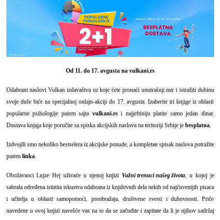
Od 11. do 17. avgusta na
vulkani.rs
Odabrani naslovi Vulkan izdavaštva uz koje ćete pronaći unutrašnji mir i istražiti dubinu
svoje duše biće na specijalnoj onlajn-akciji do 17. avgusta. Izaberite tri knjige iz oblasti
popularne psihologije putem sajta
vulkani.rs
i najjeftiniju platite samo jedan dinar.
Dostava knjiga koje poručite sa spiska akcijskih naslova na teritoriji Srbije je
besplatna
.
Izdvojili smo nekoliko bestselera iz akcijske ponude, a kompletan spisak naslova potražite
putem
linka
.
Obožavaoci Lujze Hej uživaće u njenoj knjizi
Važni trenuci našeg života
, u kojoj je
sabrala određena istinita iskustva odabrana iz književnih dela nekih od najčuvenijih pisaca
i učitelja u oblasti samopomoći, preobražaja, društvene svesti i duhovnosti. Priče
navedene u ovoj knjizi navešće vas na to da se začudite i zapitate da li je njihov sadržaj