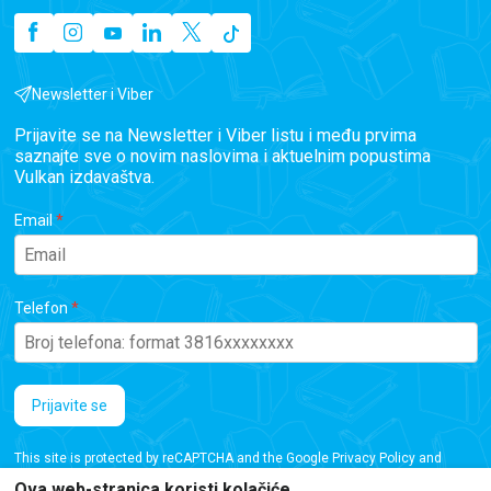
Newsletter i Viber
Prijavite se na Newsletter i Viber listu i među prvima
saznajte sve o novim naslovima i aktuelnim popustima
Vulkan izdavaštva.
Email
Telefon
Prijavite se
This site is protected by reCAPTCHA and the Google
Privacy Policy
and
Terms of Service
apply.
Ova web-stranica koristi kolačiće