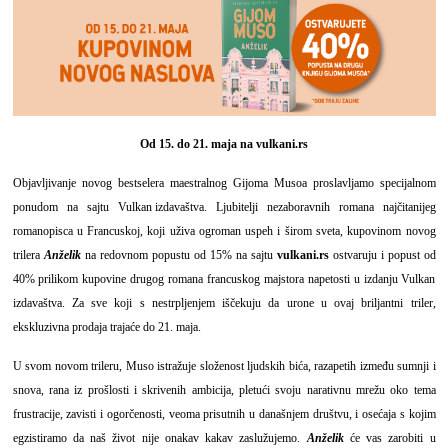
Od 15. do 21. maja na
vulkani.rs
Objavljivanje novog bestselera maestralnog Gijoma Musoa proslavljamo specijalnom
ponudom na sajtu
Vulkan izdavaštva
. Ljubitelji nezaboravnih romana najčitanijeg
romanopisca u Francuskoj, koji uživa ogroman uspeh i širom sveta, kupovinom novog
trilera
Anželik
na redovnom popustu od 15% na sajtu
vulkani.rs
ostvaruju i popust od
40% prilikom kupovine drugog romana francuskog majstora napetosti u izdanju Vulkan
izdavaštva. Za sve koji s nestrpljenjem iščekuju da urone u ovaj briljantni triler,
ekskluzivna prodaja trajaće do 21. maja.
U svom novom trileru, Muso istražuje složenost ljudskih bića, razapetih između sumnji i
snova, rana iz prošlosti i skrivenih ambicija, pletući svoju narativnu mrežu oko tema
frustracije, zavisti i ogorčenosti, veoma prisutnih u današnjem društvu, i osećaja s kojim
egzistiramo da naš život nije onakav kakav zaslužujemo.
Anželik
će vas zarobiti u