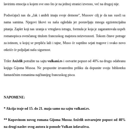
lavirintu emocija u kojem sve ono što je na jednoj stranici izvesno, već na drugoj nije.
Podsećajući nas da „čak i anđeli imaju svoje demone“, Musoov cilj je da nas suoči sa
nama samima. Njegovi likovi su naša ogledala jer postavljaju mnoga egzistencijalna
pitanja. Zaplet koji nas uranja u vrtoglavu istragu, formula je koja je zagarantovala uspeh
romanopisca ovenčanog titulom francuskog majstora neizvesnosti. Tokom čitave potrage
za istinom, u kojoj se prepliću laži i tajne, Muso će suptilno sejati tragove i svako novo
otkriće će poljuljati našu sigurnost.
Triler
Anželik
potražite na sajtu
vulkani.rs
i ostvarite popust od 40% na drugu odabranu
knjigu Gijoma Musoa.
Ne propustite izvanrednu priliku da dopunite svoju biblioteku
fantastičnim romanima najčitanijeg francuskog pisca.
NAPOMENE:
* Akcija traje od 15. do 21. maja samo na sajtu
vulkani.rs
.
** Kupovinom novog romana Gijoma Musoa
Anželik
ostvarujete popust od 40%
na drugi naslov ovog autora iz ponude Vulkan izdavaštva.