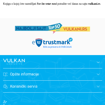
Knjigu o kojoj ćete razmišljati
Sve što vetar nosi
potražite već danas na sajtu
vulkani.rs
.
Opšte informacije
Korisnički servis