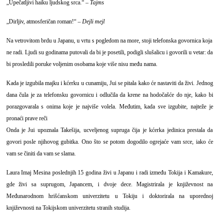
„Upečatljivi haiku ljudskog srca.“ –
Tajms
„Dirljiv, atmosferičan roman!“ –
Dejli mejl
Na vetrovitom brdu u Japanu, u vrtu s pogledom na more, stoji telefonska govornica koja
ne radi. Ljudi su godinama putovali da bi je posetili, podigli slušalicu i govorili u vetar: da
bi prosledili poruke voljenim osobama koje više nisu među nama.
Kada je izgubila majku i kćerku u cunamiju, Jui se pitala kako će nastaviti da živi. Jednog
dana čula je za telefonsku govornicu i odlučila da krene na hodočašće do nje, kako bi
porazgovarala s onima koje je najviše volela. Međutim, kada sve izgubite, najteže je
pronaći prave reči
Onda je Jui upoznala Takešija, ucveljenog supruga čija je kćerka jedinica prestala da
govori posle njihovog gubitka. Ono što se potom dogodilo ogrejaće vam srce, iako će
vam se činiti da vam se slama.
Laura Imaj Mesina
poslednjih 15 godina živi u Japanu i radi između Tokija i Kamakure,
gde živi sa suprugom, Japancem, i dvoje dece. Magistrirala je književnost na
Međunarodnom hrišćanskom univerzitetu u Tokiju i doktorirala na uporednoj
književnosti na Tokijskom univerzitetu stranih studija.