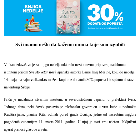
Svi imamo nešto da kažemo onima koje smo izgubili
Vulkan izdavaštvo je za knjigu nedelje odabralo nezaboravnu pripovest, nadahnutu
istinitom pričom
Sve što vetar nosi
japanske autorke Laure Imaj Mesine, koju do nedelje,
14. maja, na sajtu
vulkani.rs
možete kupiti uz dodatnih 30% popusta i besplatnu dostavu
na teritoriji Srbije.
Priča je nadahnuta stvarnim mestom, u severoistočnom Japanu, u prefekturi Ivata.
Jednoga dana, neki čovek postavio je telefonsku govornicu u vrtu kuće u podnožju
Kudžira-jame, planine Kita, odmah pored grada Ocučija, jedne od naseobina najgore
pogođenih cunamijem 11. marta 2011. godine. U njoj je stari crni telefon. Isključeni
aparat prenosi glasove u vetar.