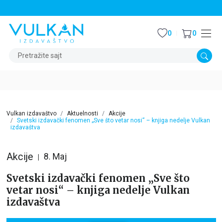
STALNI POPUST OD 15% NA SVE NASLOVE
0
0
Pretražite sajt
Vulkan izdavaštvo
Aktuelnosti
Akcije
Svetski izdavački fenomen „Sve što vetar nosi“ – knjiga nedelje Vulkan
izdavaštva
Akcije
8. Maj
Svetski izdavački fenomen „Sve što
vetar nosi“ – knjiga nedelje Vulkan
izdavaštva