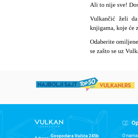
Ali to nije sve! Do
Vulkančić želi d
knjigama, koje će z
Odaberite omiljen
se zašto se uz Vulk
Op
O nama
Gospodara Vučića 245b