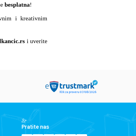
je
besplatna
!
vnim i kreativnim
lkancic.rs
i uverite
Pratite nas