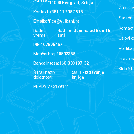
Adresa :
11000 Beograd, Srbija
Zaposle
Kontakt:
+381 11 3087 515
Saradnj
Email:
office@vulkani.rs
Kontakt
Radno
Radnim danima od 8 do 16
vreme:
sati
Uslovi k
PIB:
107895467
Politika
Matični broj:
20892358
Pravo n
Banca Intesa:
160-383197-32
Klub čit
Šifra i naziv
5811 - Izdavanje
delatnosti:
knjiga
PEPDV:
776179111