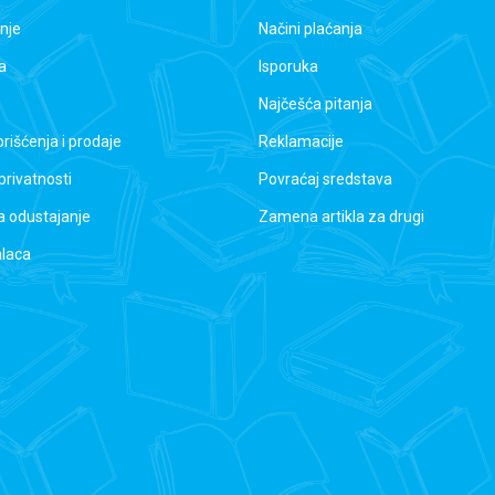
nje
Načini plaćanja
a
Isporuka
Najčešća pitanja
orišćenja i prodaje
Reklamacije
 privatnosti
Povraćaj sredstava
a odustajanje
Zamena artikla za drugi
alaca