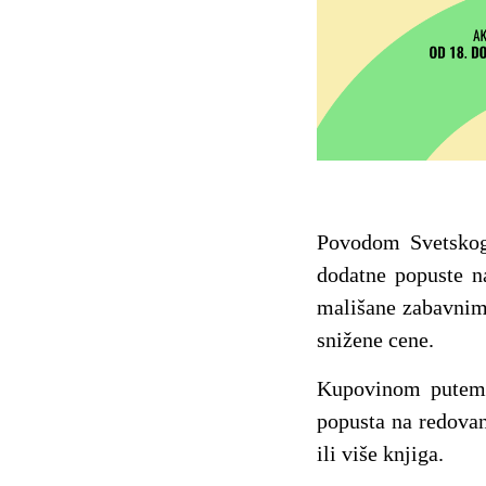
Povodom Svetskog
dodatne popuste na
mališane zabavnim 
snižene cene.
Kupovinom putem
popusta na redovan
ili više knjiga.