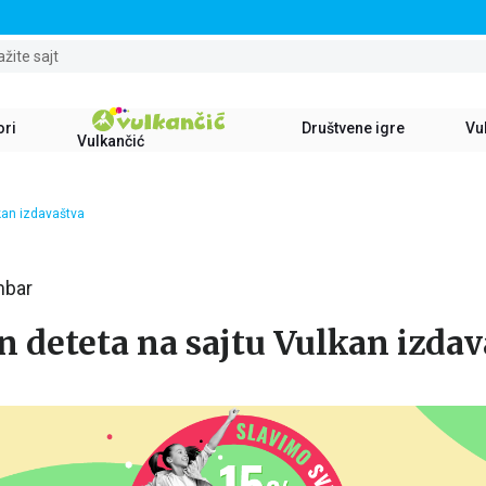
STALNI POPUST OD 15% NA SVE NASLOVE
ažite sajt
ori
Društvene igre
Vul
Vulkančić
kan izdavaštva
mbar
n deteta na sajtu Vulkan izda