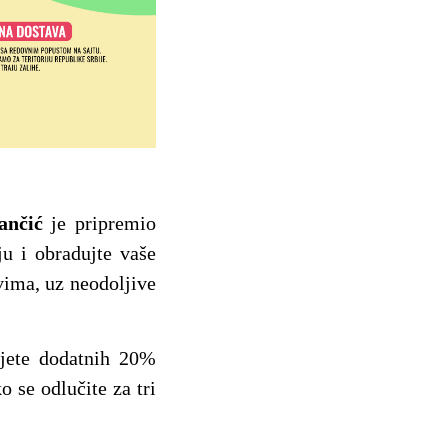
ančić
je pripremio
ju i obradujte vaše
vima, uz neodoljive
jete dodatnih 20%
 se odlučite za tri