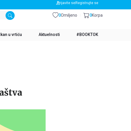
BESPLATNA DOSTAVA ZA IZNOS PREKO 3500 RSD
Prijavite se
Registrujte se
0
Omiljeno
0
Korpa
kan u vrtiću
Aktuelnosti
#BOOKTOK
vaštva