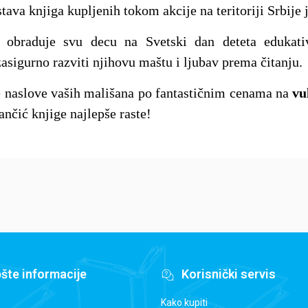
stava knjiga kupljenih tokom akcije na teritoriji Srbije 
a obraduje svu decu na Svetski dan deteta edukati
asigurno razviti njihovu maštu i ljubav prema čitanju.
e naslove vaših mališana po fantastičnim cenama na
vu
ančić knjige najlepše raste!
šte informacije
Korisnički servis
Kako kupiti