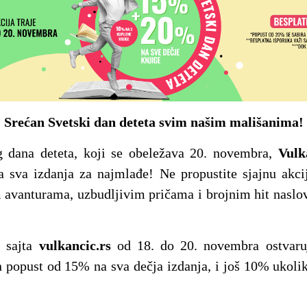
Srećan Svetski dan deteta svim našim mališanima!
 dana deteta, koji se obeležava 20. novembra,
Vulk
 sva izdanja za najmlađe! Ne propustite sjajnu akci
avanturama, uzbudljivim pričama i brojnim hit naslo
 sajta
vulkancic.rs
od 18. do 20. novembra ostvaru
 popust od 15% na sva dečja izdanja, i još 10% ukoliko