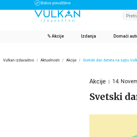
Status porudžbine
BESPLATNA DOSTAVA ZA IZNOS PREKO 3500 RSD
Pretr
% Akcije
Izdanja
Domaći aut
Vulkan izdavaštvo
Aktuelnosti
Akcije
Svetski dan deteta na sajtu Vul
Akcije
14. Nove
Svetski da