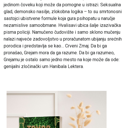
jedinom čoveku koji može da pomogne u istrazi. Seksualna
glad, demonsko nasilje, zlokobna logika – to su smrtonosni
sastojci ubistvene formule koja gura psihopatu u naručje
nezamislive samoobmane. Hvalisavi ubica šalje izazivačka
pisma policiji. Namučeno čudovište i samo sklono mučenju
nalazi najveće zadovoljstvo u proračunatom ubijanju srećnih
porodica i predstavlja se kao… Crveni Zmaj. Da bi ga
pronašao, Grejam mora da ga razume. Da bi ga razumeo,
Grejamu je ostalo samo jedno mesto na koje može da ode:
genijalni zločinački um Hanibala Lektera.