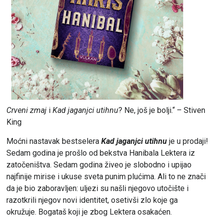
Crveni zmaj
i
Kad jaganjci utihnu
? Ne, još je bolji.“ – Stiven
King
Moćni nastavak bestselera
Kad jaganjci utihnu
je u prodaji!
Sedam godina je prošlo od bekstva Hanibala Lektera iz
zatočeništva. Sedam godina živeo je slobodno i upijao
najfinije mirise i ukuse sveta punim plućima. Ali to ne znači
da je bio zaboravljen: uljezi su našli njegovo utočište i
razotkrili njegov novi identitet, osetivši zlo koje ga
okružuje. Bogataš koji je zbog Lektera osakaćen.