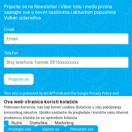
Prijavite se na Newsletter i Viber listu i među prvima
saznajte sve o novim naslovima i aktuelnim popustima
Vulkan izdavaštva.
Email
Telefon
Prijavite se
This site is protected by reCAPTCHA and the Google
Privacy Policy
and
Terms of Service
apply.
Ova web-stranica koristi kolačiće
Poštovani korisniče, naš sajt koristi cookies (kolačiće) u cilju poboljšanja
korisničkog iskustva. Ukoliko nastavite da pregledate i koristite našu Internet
prodavnicu slažete se sa upotrebom kolačića.
Nužni
Statistika
Marketing
Iako se trudimo da budemo tačni, informacije na ovoj veb stranici mogu sadržati
Pročitajte više
Slažem se
Prihvatam sve