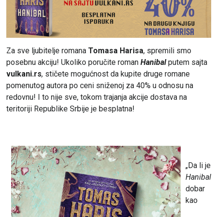
Za sve ljubitelje romana
Tomasa Harisa
, spremili smo
posebnu akciju! Ukoliko poručite roman
Hanibal
putem sajta
vulkani.rs
,
stičete mogućnost da kupite druge romane
pomenutog autora po ceni sniženoj za 40% u odnosu na
redovnu! I to nije sve, tokom trajanja akcije dostava na
teritoriji Republike Srbije je besplatna!
„Da li je
Hanibal
dobar
kao