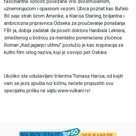
fascinantne ličnosti povezane vrlo dvosmislenom,
uznemirujućom i opasnom vezom. Ubica poznat kao Bufalo
Bil seje strah širom Amerike, a Klarisa Starling, briljantna i
ambiciozna pripravnica Odseka za proučavanje ponašanja
FBI-ja, dobija zadatak da poseti doktora Hanibala Lektera,
smeštenog u bolnicu za mentalno poremećene zločince.
Roman „Kad jaganjci utihnu" poslužio je kao inspiracija za
kultni film istog naziva, koji je osvojio pet Oskara.
Ukoliko ste oduševljeni
trilerima Tomasa Harisa
, od kojih
vam se jeza spušta niz kičmu, nećete propustiti ovu
specijalnu priliku na sajtu
www.vulkani.rs
!