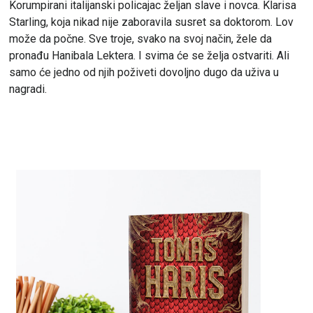
Korumpirani italijanski policajac željan slave i novca. Klarisa
Starling, koja nikad nije zaboravila susret sa doktorom. Lov
može da počne. Sve troje, svako na svoj način, žele da
pronađu Hanibala Lektera. I svima će se želja ostvariti. Ali
samo će jedno od njih poživeti dovoljno dugo da uživa u
nagradi.