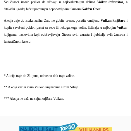
Svi čitaoci imaće priliku da uživaju u najkvalitetnijim delima
Vulkan izdavaštva
, a
čitalački ugođaj biće upotpunjen neponovljivim ukusom
Golden Orea
!
Akcija traje do isteka zaliha. Zato ne gubite vreme, posetite omiljenu
Vulkan knjižaru
i
kupite savršeni poklon-paket za sebe ili nekoga koga volite. Uživajte u najboljim
Vulkan
knjigama, naslovima koji oduševljavaju čitaoce svih uzrasta i ljubitelje svih žanrova i
fantastičnom keksu!
* Akcija traje do 21. juna, odnosno dok traju zalihe.
** Akcija važi u svim Vulkan knjižarama širom Srbije.
*** Akcija ne važi na sajtu knjižara Vulkan.