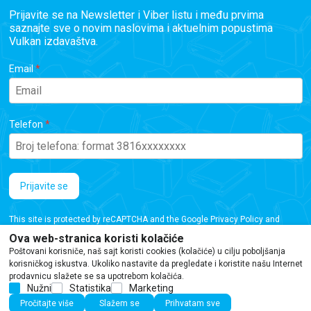
Prijavite se na Newsletter i Viber listu i među prvima
saznajte sve o novim naslovima i aktuelnim popustima
Vulkan izdavaštva.
Email
Telefon
Prijavite se
This site is protected by reCAPTCHA and the Google
Privacy Policy
and
Terms of Service
apply.
Ova web-stranica koristi kolačiće
Poštovani korisniče, naš sajt koristi cookies (kolačiće) u cilju poboljšanja
korisničkog iskustva. Ukoliko nastavite da pregledate i koristite našu Internet
prodavnicu slažete se sa upotrebom kolačića.
Nužni
Statistika
Marketing
Iako se trudimo da budemo tačni, informacije na ovoj veb stranici mogu sadržati
Pročitajte više
Slažem se
Prihvatam sve