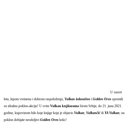
U susret
letu, lepom vremenu i dobrom raspoloženju,
Vulkan izdavaštvo
i
Golden Oreo
spremili
su idealnu poklon-akciju! U svim
Vulkan knjižarama
širom Srbije, do 21. juna 2021.
godine, kupovinom bilo koje knjige koju je objavio
Vulkan
,
Vulkančić
ili
YA Vulkan
, na
poklon dobijate neodoljivi
Golden Oreo
keks!