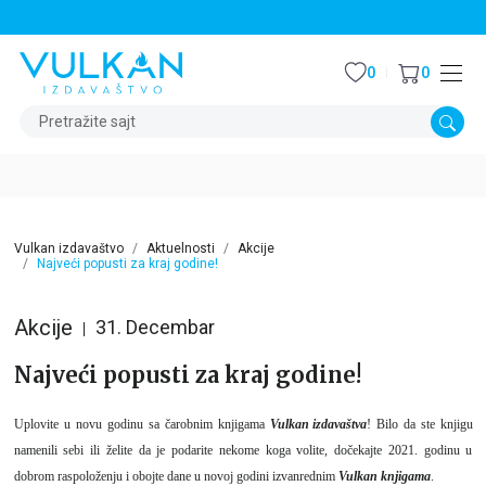
STALNI POPUST OD 15% NA SVE NASLOVE
0
0
Pretražite sajt
Vulkan izdavaštvo
Aktuelnosti
Akcije
Najveći popusti za kraj godine!
Akcije
31. Decembar
Najveći popusti za kraj godine!
Uplovite u novu godinu sa čarobnim knjigama
Vulkan izdavaštva
! Bilo da ste knjigu
namenili sebi ili želite da je podarite nekome koga volite, dočekajte 2021. godinu u
dobrom raspoloženju i obojte dane u novoj godini izvanrednim
Vulkan knjigama
.