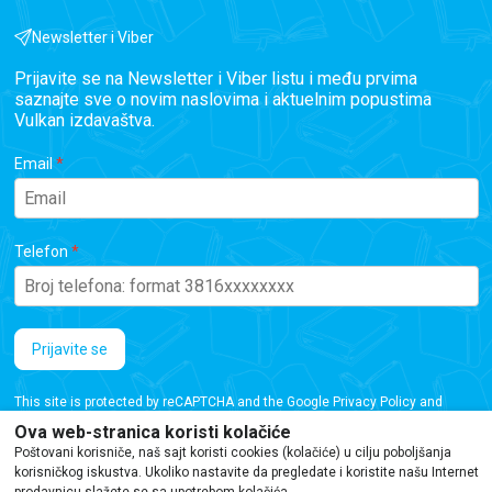
Newsletter i Viber
Prijavite se na Newsletter i Viber listu i među prvima
saznajte sve o novim naslovima i aktuelnim popustima
Vulkan izdavaštva.
Email
Telefon
Prijavite se
This site is protected by reCAPTCHA and the Google
Privacy Policy
and
Terms of Service
apply.
Ova web-stranica koristi kolačiće
Poštovani korisniče, naš sajt koristi cookies (kolačiće) u cilju poboljšanja
korisničkog iskustva. Ukoliko nastavite da pregledate i koristite našu Internet