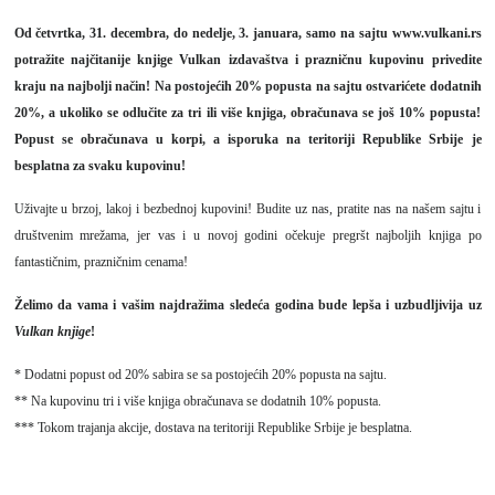
Od četvrtka, 31. decembra, do nedelje, 3. januara, samo na sajtu
www.vulkani.rs
potražite najčitanije knjige Vulkan izdavaštva i prazničnu kupovinu privedite
kraju na najbolji način! Na postojećih 20% popusta na sajtu ostvarićete dodatnih
20%, a ukoliko se odlučite za tri ili više knjiga, obračunava se još 10% popusta!
Popust se obračunava u korpi, a isporuka na teritoriji Republike Srbije je
besplatna za svaku kupovinu!
Uživajte u brzoj, lakoj i bezbednoj kupovini! Budite uz nas, pratite nas na našem sajtu i
društvenim mrežama, jer vas i u novoj godini očekuje pregršt najboljih knjiga po
fantastičnim, prazničnim cenama!
Želimo da vama i vašim najdražima sledeća godina bude lepša i uzbudljivija uz
Vulkan knjige
!
* Dodatni popust od 20% sabira se sa postojećih 20% popusta na sajtu.
** Na kupovinu tri i više knjiga obračunava se dodatnih 10% popusta.
*** Tokom trajanja akcije, dostava na teritoriji Republike Srbije je besplatna.