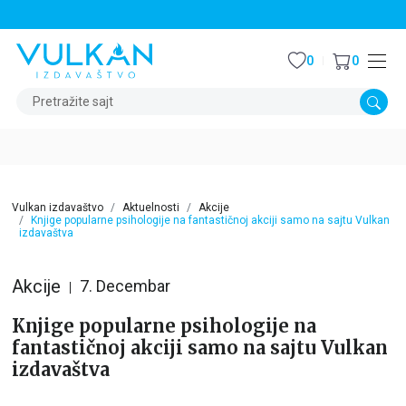
STALNI POPUST OD 15% NA SVE NASLOVE
0
0
Pretražite sajt
Vulkan izdavaštvo
Aktuelnosti
Akcije
Knjige popularne psihologije na fantastičnoj akciji samo na sajtu Vulkan
izdavaštva
Akcije
7. Decembar
Knjige popularne psihologije na
fantastičnoj akciji samo na sajtu Vulkan
izdavaštva