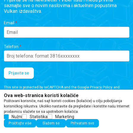
saznajte sve o novim naslovima i aktuelnim popustima
Vulkan izdavaštva.
Email
Telefon
Prijavite se
This site is protected by reCAPTCHA and the Google
Privacy Policy
and
Terms of Service
apply.
Ova web-stranica koristi kolačiće
Poštovani korisniče, naš sajt koristi cookies (kolačiće) u cilju poboljšanja
korisničkog iskustva. Ukoliko nastavite da pregledate i koristite našu Internet
prodavnicu slažete se sa upotrebom kolačića.
Nužni
Statistika
Marketing
Iako se trudimo da budemo tačni, informacije na ovoj veb stranici mogu sadržati
Pročitajte više
Slažem se
Prihvatam sve
greške ili propuste. Preporučujemo da proverite podatke pre kupovine.