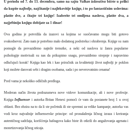
U periodu od 7. do 13. decembra, samo na sajtu
Vulkan izdavaštva
bićete u prilici
da kupite najbolje, najčitanije i najlekovitije knjige, i to po fantastičnim uslovima:
platite dve, a čitajte tri knjige! Izaberite tri omiljena naslova, platite dva, a
najjeftiniju knjigu dobijate za 1 dinar!
Ova godina je potvrdila da izazovi sa kojima se suočavamo mogu biti gotovo
svakodnevni. Zato nam je potrebno malo dodatnog podstreka i ohrabrenja. Knjige su nam
pomogle da prevaziđemo najteže trenutke, a neki od naslova iz žanra popularne
psihologije motivisali su nas da prikupimo snagu, prevaziđemo strepnje i napravimo
odlučujući korak! Knjiga kao lek i kao priručnik za kvalitetniji život najbolji je poklon
koji možete darovati sebi i dragim osobama, sada i po neverovatnim cenama!
Pred vama je nekoliko odličnih predloga.
Moderan način života podrazumeva nove vidove komunikacije, ali i nove profesije.
Knjiga
Influenser
i autorka Britan Henesi pomoći će vam da postanete broj 1 u ovoj
oblasti. Bez obzira na to da li ste početnik ili ste spremni za velike kampanje, autorka vas
vodi kroz najvažnije influenserske principe: od pronalaženja ličnog izraza i kreiranja
autentičnog sadržaja, korišćenja haštagova kako biste ih otkrili do angažovanja agenata i
monetizovanja ličnog uticaja.