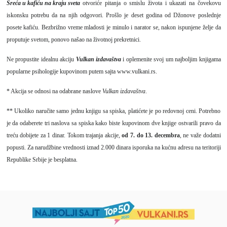
Sreća u kafiću na kraju sveta
otvoriće pitanja o smislu života i ukazati na čovekovu
iskonsku potrebu da na njih odgovori. Prošlo je deset godina od Džonove poslednje
posete kafiću. Bezbrižno vreme mladosti je minulo i narator se, nakon ispunjene želje da
proputuje svetom, ponovo našao na životnoj prekretnici.
Ne propustite idealnu akciju
Vulkan izdavaštva
i oplemenite svoj um najboljim knjigama
popularne psihologije kupovinom putem sajta
www.vulkani.rs
.
* Akcija se odnosi na odabrane naslove
Vulkan izdavaštva
.
** Ukoliko naručite samo jednu knjigu sa spiska, platićete je po redovnoj ceni. Potrebno
je da odaberete tri naslova sa spiska kako biste kupovinom dve knjige ostvarili pravo da
treću dobijete za 1 dinar. Tokom trajanja akcije,
od 7. do 13. decembra
, ne važe dodatni
popusti. Za narudžbine vrednosti iznad 2.000 dinara isporuka na kućnu adresu na teritoriji
Republike Srbije je besplatna.