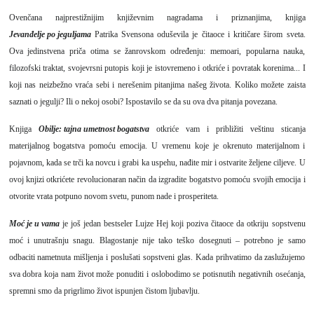
Ovenčana najprestižnijim književnim nagradama i priznanjima, knjiga
Jevanđelje po jeguljama
Patrika Svensona oduševila je čitaoce i kritičare širom sveta.
Ova jedinstvena priča otima se žanrovskom određenju: memoari, popularna nauka,
filozofski traktat, svojevrsni putopis koji je istovremeno i otkriće i povratak korenima... I
koji nas neizbežno vraća sebi i nerešenim pitanjima našeg života. Koliko možete zaista
saznati o jegulji? Ili o nekoj osobi? Ispostavilo se da su ova dva pitanja povezana.
Knjiga
Obilje: tajna umetnost bogatstva
otkriće vam i približiti veštinu sticanja
materijalnog bogatstva pomoću emocija. U vremenu koje je okrenuto materijalnom i
pojavnom, kada se trči ka novcu i grabi ka uspehu, nađite mir i ostvarite željene ciljeve. U
ovoj knjizi otkrićete revolucionaran način da izgradite bogatstvo pomoću svojih emocija i
otvorite vrata potpuno novom svetu, punom nade i prosperiteta.
Moć je u vama
je još jedan bestseler Lujze Hej koji poziva čitaoce da otkriju sopstvenu
moć i unutrašnju snagu. Blagostanje nije tako teško dosegnuti – potrebno je samo
odbaciti nametnuta mišljenja i poslušati sopstveni glas. Kada prihvatimo da zaslužujemo
sva dobra koja nam život može ponuditi i oslobodimo se potisnutih negativnih osećanja,
spremni smo da prigrlimo život ispunjen čistom ljubavlju.