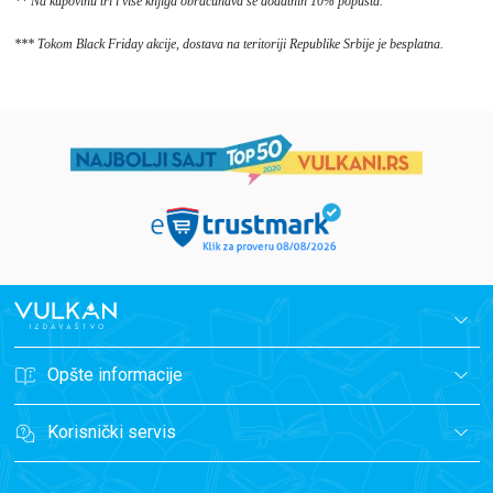
** Na kupovinu tri i više knjiga obračunava se dodatnih 10% popusta.
*** Tokom Black Friday akcije, dostava na teritoriji Republike Srbije je besplatna.
Opšte informacije
Korisnički servis