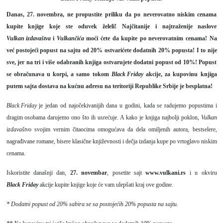
Danas, 27. novembra, ne propustite priliku da po neverovatno niskim cenama
kupite knjige koje ste oduvek želeli! Najčitanije i najtraženije naslove
Vulkan izdavaštva
i
Vulkančića
moći ćete da kupite po neverovatnim
cen
ama!
Na
već postojeći popust na sajtu od 20% ostvarićete dodatnih
20%
popusta
! I to nije
sve, jer na tri i više odabranih knjiga ostvarujete dodatni popust od 10%! Popust
se obračunava u korpi, a samo tokom
Black Friday
akcije
, za kupovinu knjiga
putem sajta dostava na kućnu adresu na teritoriji Republike Srbije je besplatna!
Black Friday
je jedan od najočekivanijih dana u godini, kada se radujemo popustima i
dragim osobama darujemo ono što ih usrećuje. A kako je knjiga najbolji poklon,
Vulkan
izdavaštvo
svojim vernim čitaocima omogućava da dela omiljenih autora, bestselere,
nagrađivane romane, bisere klasične književnosti i dečja izdanja kupe po vrtoglavo niskim
cenama.
Iskoristite današnji dan,
27. novembar
, posetite sajt
www.vulkani.rs
i u okviru
Black Friday
akcije kupite knjige koje će vam ulepšati kraj ove godine.
* Dodatni popust od 20% sabira se sa postojećih 20% popusta na sajtu.