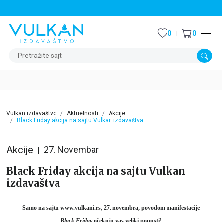
STALNI POPUST OD 15% NA SVE NASLOVE
0
0
Pretražite sajt
Vulkan izdavaštvo
Aktuelnosti
Akcije
Black Friday akcija na sajtu Vulkan izdavaštva
Akcije
27. Novembar
Black Friday akcija na sajtu Vulkan
izdavaštva
Samo na sajtu
www.vulkani.rs
, 27. novembra, povodom manifestacije
Black Friday
očekuju vas veliki popusti!