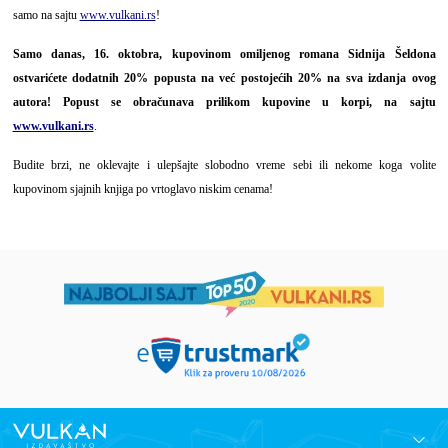
samo na sajtu
www.vulkani.rs
!
Samo danas, 16. oktobra, kupovinom omiljenog romana Sidnija Šeldona
ostvarićete dodatnih 20% popusta na već postojećih 20% na sva izdanja ovog
autora! Popust se obračunava prilikom kupovine u korpi, na sajtu
www.vulkani.rs
.
Budite brzi, ne oklevajte i ulepšajte slobodno vreme sebi ili nekome koga volite
kupovinom sjajnih knjiga po vrtoglavo niskim cenama!