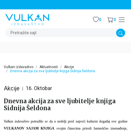
STALNI POPUST OD 15% NA SVE NASLOVE
0
0
Pretražite sajt
Vulkan izdavaštvo
Aktuelnosti
Akcije
Dnevna akcija za sve ljubitelje knjiga Sidnija Šeldona
Akcije
16. Oktobar
Dnevna akcija za sve ljubitelje knjiga
Sidnija Šeldona
Vulkan izdavaštvo
potrudilo se da u nedelji pred najveći kulturni događaj ove godine
VULKANOV SAJAM KNJIGA
svojim čitaocima priredi fantastično iznenađenje,