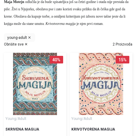
Maja Motejn
odlučila je da bude spisateljica još sa četiri godine i otada nije prestala da
piše. Živi u Njujorku, obožava pse i zato koristi svaku priliku da ih češka gde god da
krene. Obožava da kupuje torbe, a omiljeni kriterijum pri izboru nove tašne jeste da li
knjiga može da stane unutra.
Krivotvorena magija
je njen prvi roman.
young-adult
Obrišite sve
2 Proizvoda
40
%
15
%
Young/Adult
Young/Adult
SKRIVENA MAGIJA
KRIVOTVORENA MAGIJA