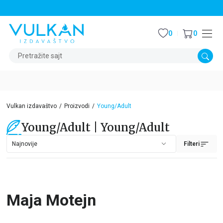
STALNI POPUST OD 15% NA SVE NASLOVE
0
0
Pretražite sajt
Vulkan izdavaštvo
Proizvodi
Young/Adult
Young/Adult | Young/Adult
Filteri
Maja Motejn