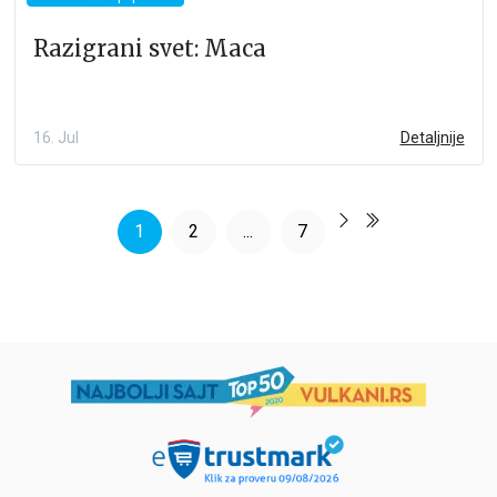
Razigrani svet: Maca
16. Jul
Detaljnije
1
2
...
7