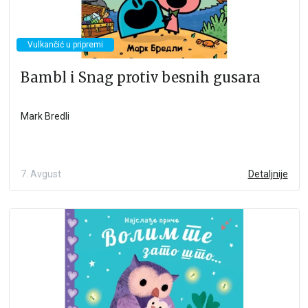
Vulkančić u pripremi
Bambl i Snag protiv besnih gusara
Mark Bredli
7. Avgust
Detaljnije