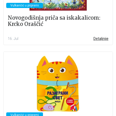
Vulkančić u pripremi
Novogodišnja priča sa iskakalicom:
Krcko Oraščić
16. Jul
Detaljnije
Vulkančić u pripremi