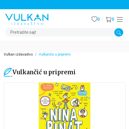
STALNI POPUST OD 15% NA SVE NASLOVE
0
0
Pretražite sajt
Vulkan izdavaštvo
Vulkančić u pripremi
Vulkančić u pripremi