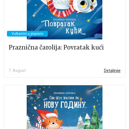
Vulkančić u pripremi
Praznična čarolija: Povratak kući
7. Avgust
Detaljnije