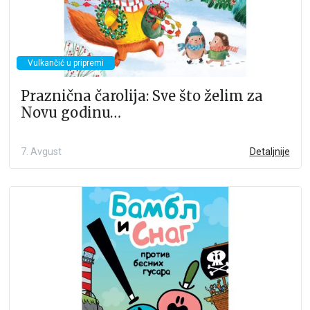
Vulkančić u pripremi
Praznična čarolija: Sve što želim za
Novu godinu…
7. Avgust
Detaljnije