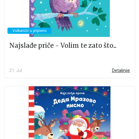
Vulkančić u pripremi
Najslađe priče - Volim te zato što...
21. Jul
Detaljnije