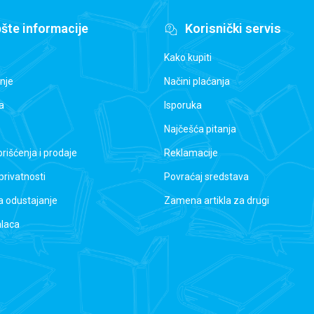
šte informacije
Korisnički servis
Kako kupiti
nje
Načini plaćanja
a
Isporuka
Najčešća pitanja
orišćenja i prodaje
Reklamacije
 privatnosti
Povraćaj sredstava
a odustajanje
Zamena artikla za drugi
alaca