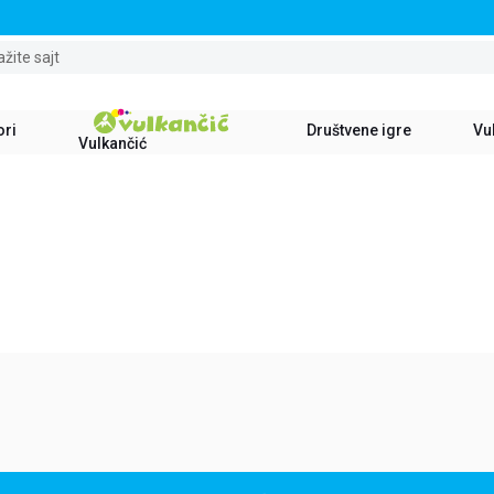
STALNI POPUST OD 15% NA SVE NASLOVE
ažite sajt
ori
Društvene igre
Vul
Vulkančić