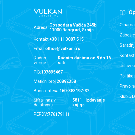
Op
O nama
Gospodara Vučića 245b
Adresa :
11000 Beograd, Srbija
Zaposle
Kontakt:
+381 11 3087 515
Saradnj
Email:
office@vulkani.rs
Kontakt
Radno
Radnim danima od 8 do 16
vreme:
sati
Uslovi k
PIB:
107895467
Politika
Matični broj:
20892358
Pravo n
Banca Intesa:
160-383197-32
Klub čit
Šifra i naziv
5811 - Izdavanje
delatnosti:
knjiga
PEPDV:
776179111