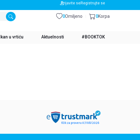
BESPLATNA DOSTAVA ZA IZNOS PREKO 3500 RSD
Prijavite se
Registrujte se
0
Omiljeno
0
Korpa
kan u vrtiću
Aktuelnosti
#BOOKTOK