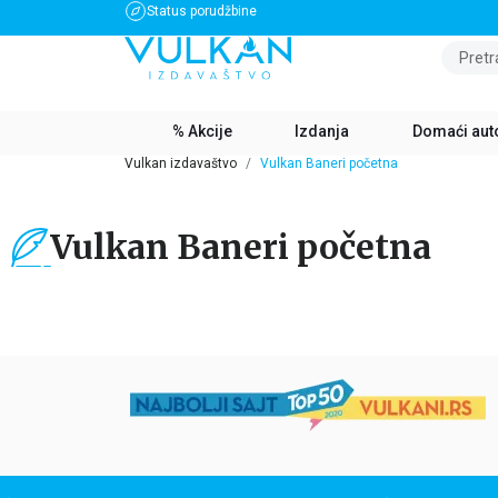
Status porudžbine
BESPLATNA DOSTAVA ZA IZNOS PREKO 3500 RSD
Pretr
% Akcije
Izdanja
Domaći aut
Vulkan izdavaštvo
Vulkan Baneri početna
Vulkan Baneri početna