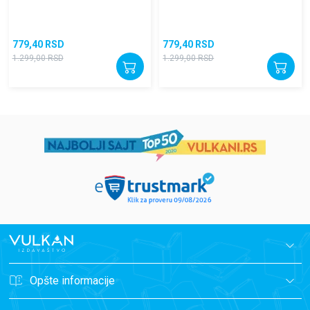
779,40
RSD
779,40
RSD
1.299,00
RSD
1.299,00
RSD
Opšte informacije