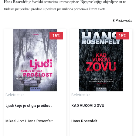
Hans Rosenfelt
je švedski scenarista i romanopisac. Njegove knjige objavljene su na
trideset pet jezika i prodate u pedeset pet miliona primeraka širom sveta.
8 Proizvoda
15
%
15
%
Beletristika
Beletristika
Ljudi koje je stigla prošlost
KAD VUKOVI ZOVU
Mikael Jort i Hans Rosenfelt
Hans Rosenfelt