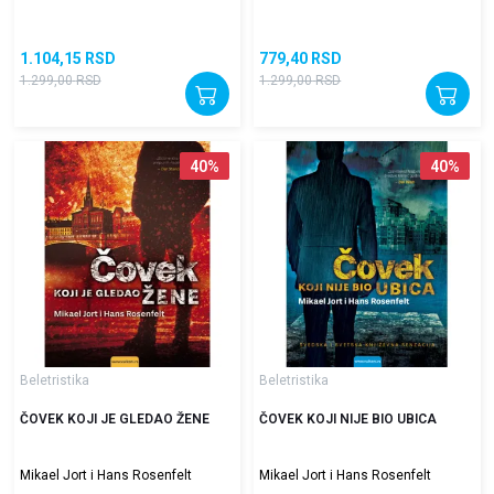
1.104,15
RSD
779,40
RSD
1.299,00
RSD
1.299,00
RSD
40
%
40
%
Beletristika
Beletristika
ČOVEK KOJI JE GLEDAO ŽENE
ČOVEK KOJI NIJE BIO UBICA
Mikael Jort i Hans Rosenfelt
Mikael Jort i Hans Rosenfelt