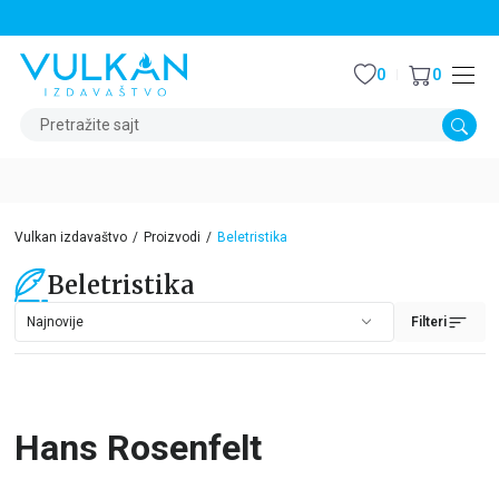
STALNI POPUST OD 15% NA SVE NASLOVE
0
0
Pretražite sajt
Vulkan izdavaštvo
Proizvodi
Beletristika
Beletristika
Filteri
Hans Rosenfelt