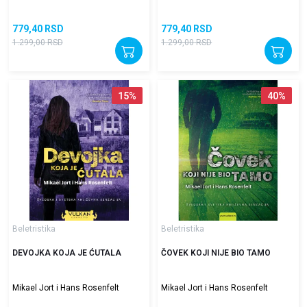
779,40
RSD
779,40
RSD
1.299,00
RSD
1.299,00
RSD
15
%
40
%
Beletristika
Beletristika
DEVOJKA KOJA JE ĆUTALA
ČOVEK KOJI NIJE BIO TAMO
Mikael Jort i Hans Rosenfelt
Mikael Jort i Hans Rosenfelt