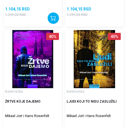
1.104,15
RSD
1.104,15
RSD
1.299,00
RSD
1.299,00
RSD
40
%
40
%
Beletristika
Beletristika
ŽRTVE KOJE DAJEMO
LJUDI KOJI TO NISU ZASLUŽILI
Mikael Jort i Hans Rosenfelt
Mikael Jort i Hans Rosenfelt