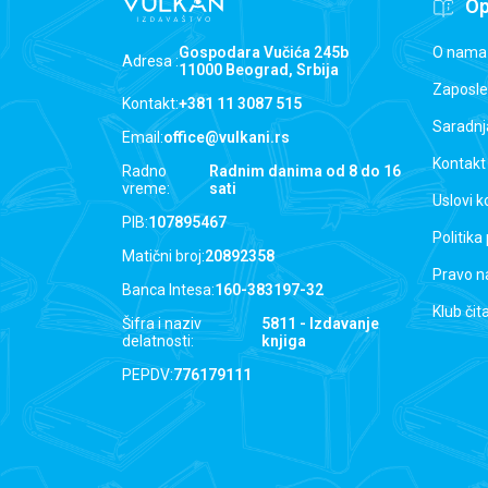
Op
O nama
Gospodara Vučića 245b
Adresa :
11000 Beograd, Srbija
Zaposle
Kontakt:
+381 11 3087 515
Saradnj
Email:
office@vulkani.rs
Kontakt
Radno
Radnim danima od 8 do 16
vreme:
sati
Uslovi k
PIB:
107895467
Politika
Matični broj:
20892358
Pravo n
Banca Intesa:
160-383197-32
Klub čit
Šifra i naziv
5811 - Izdavanje
delatnosti:
knjiga
PEPDV:
776179111