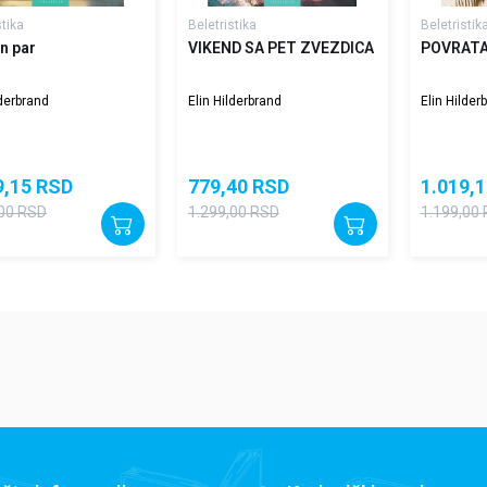
stika
Beletristika
Beletristik
n par
VIKEND SA PET ZVEZDICA
POVRATA
lderbrand
Elin Hilderbrand
Elin Hilder
9,15
RSD
779,40
RSD
1.019,1
00
RSD
1.299,00
RSD
1.199,00