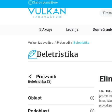
Status porudžbine
BESPLATNA DOSTAVA ZA IZNOS PREKO 3500 RSD
Pretr
% Akcije
Izdanja
Domaći aut
Vulkan izdavaštvo
Proizvodi
Beletristika
Beletristika
Proizvodi
Eli
Beletristika (3)
Elin Hil
posetila 1
Oblast
bi se, kak
provodi pe
Podoblast