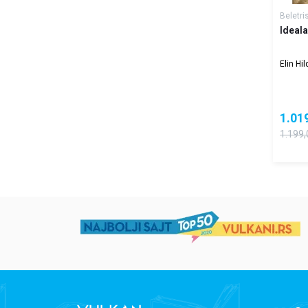
Beletri
Ideala
Elin Hi
1.01
1.199,