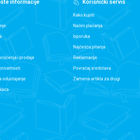
šte informacije
Korisnički servis
Kako kupiti
nje
Načini plaćanja
a
Isporuka
Najčešća pitanja
orišćenja i prodaje
Reklamacije
 privatnosti
Povraćaj sredstava
a odustajanje
Zamena artikla za drugi
alaca