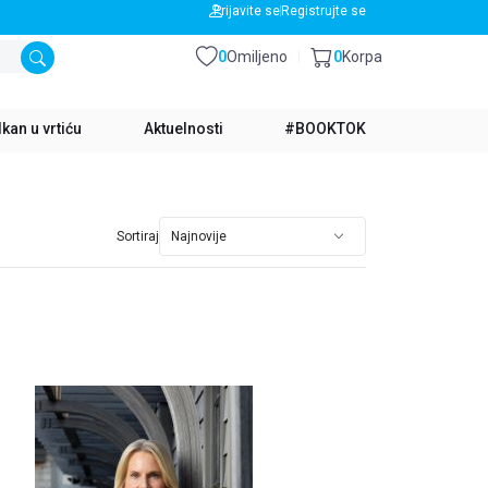
BESPLATNA DOSTAVA ZA IZNOS PREKO 3500 RSD
Prijavite se
Registrujte se
0
Omiljeno
0
Korpa
kan u vrtiću
Aktuelnosti
#BOOKTOK
Sortiraj