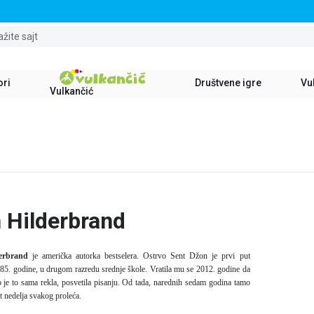
STALNI POPUST OD 15% NA SVE NASLOVE
ažite sajt
ori
Društvene igre
Vul
Vulkančić
n Hilderbrand
derbrand
je američka autorka bestselera. Ostrvo Sent Džon je prvi put
985. godine, u drugom razredu srednje škole. Vratila mu se 2012. godine da
o je to sama rekla, posvetila pisanju. Od tada, narednih sedam godina tamo
t nedelja svakog proleća.