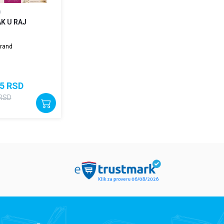
a
K U RAJ
brand
5
RSD
RSD