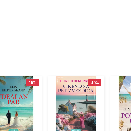
15
%
40
%