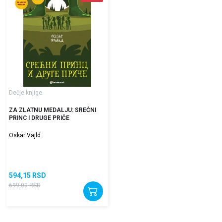
Dečje knjige
ZA ZLATNU MEDALJU: SREĆNI
PRINC I DRUGE PRIČE
Oskar Vajld
594,15
RSD
699,00
RSD