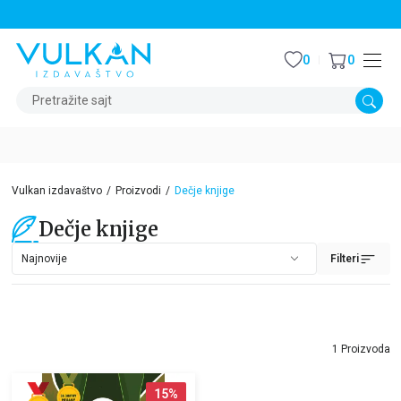
STALNI POPUST OD 15% NA SVE NASLOVE
0
0
Pretražite sajt
Vulkan izdavaštvo
Proizvodi
Dečje knjige
Dečje knjige
Filteri
1 Proizvoda
15
%