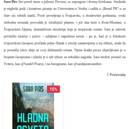
Sara Pirs
živi pored mora u južnom Devonu, sa suprugom i dvema kćerkama. Studirala
je engleski jezik i kreativno pisanje na Univerzitetu u Voriku i radila u „Brend PR“-u za
čitav niz robnih marki. Posle preseljenja u Švajcarsku, u dvadesetim godinama, svaki
slobodan trenutak provodila je istražujući planine, i još ima dom u Kran-Montani, u
Švajcarskim Alpima, dramatičnom okruženju koje je inspirisalo roman. Saru je oduvek
privlačilo mračno i jezivo – udaljena i napuštena mesta – pa je, kad je u lokalnom
švajcarskom časopisu pročitala jedan članak o istoriji sanatorijuma u toj oblasti, znala da
je pronašla iskru ideje za svoj debitantski roman. Njena kratka proza objavljivana je u
brojnim časopisima i ulazila je u uže izbore za nekoliko nagrada. Saru možete pronaći na
Tviteru, kao @SarahVPearse, i na Instagramu, kao @sarahpearseauthor.
1 Proizvoda
15
%