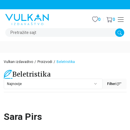
STALNI POPUST OD 15% NA SVE NASLOVE
0
0
Pretražite sajt
Vulkan izdavaštvo
Proizvodi
Beletristika
Beletristika
Filteri
Sara Pirs